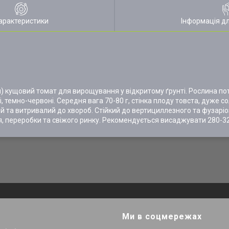
арактеристики
Інформація д
) кущовий томат для вирощування у відкритому ґрунті. Рослина по
і, темно-червоні. Середня вага 70-80 г, стінка плоду товста, дуже 
й та витривалий до хвороб. Стійкий до вертициллезного та фузаріо
, переробки та свіжого ринку. Рекомендується висаджувати 280-32
Ми в соцмережах