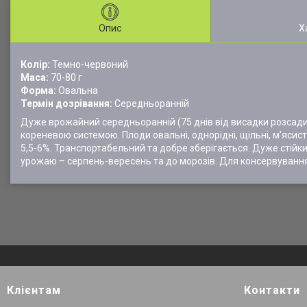
Опис
Х
Колір:
Темно-червоний
Маса:
70-80 г
Форма:
Овальна
Термін дозрівання:
Середньоранній
Дуже врожайний середньоранній (75 днів від висадки розсади
кореневою системою. Плоди овальні, однорідні, щільні, м'ясист
5,5-6%. Транспортабельний та добре зберігається. Дуже стійки
урожаю – серпень-вересень та до морозів. Для консервування
Клієнтам
Контакти