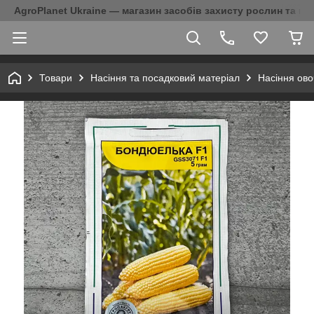
AgroPlanet Ukraine — магазин засобів захисту рослин та на
Товари
Насіння та посадковий матеріал
Насіння ово