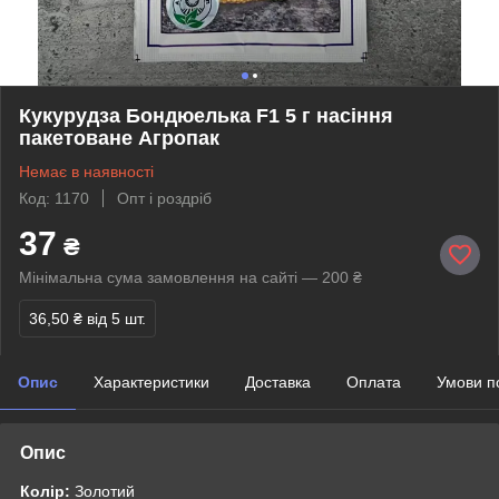
Кукурудза Бондюелька F1 5 г насіння
пакетоване Агропак
Немає в наявності
Код: 1170
Опт і роздріб
37
₴
Мінімальна сума замовлення на сайті — 200 ₴
36,50 ₴
від 5 шт.
Опис
Характеристики
Доставка
Оплата
Умови п
Опис
Колір:
Золотий