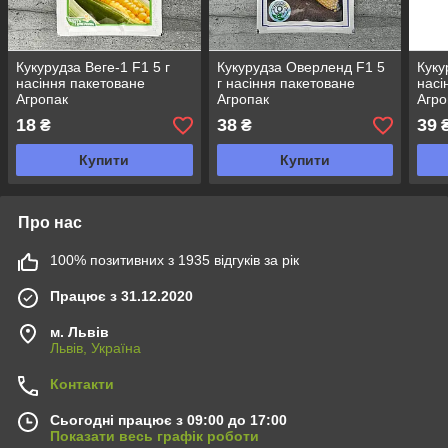
Кукурудза Веге-1 F1 5 г
Кукурудза Оверленд F1 5
Куку
насіння пакетоване
г насіння пакетоване
насі
Агропак
Агропак
Агро
18
38
39
₴
₴
Купити
Купити
Про нас
100% позитивних з 1935 відгуків за рік
Працює з 31.12.2020
м. Львів
Львів, Україна
Контакти
Сьогодні працює з 09:00 до 17:00
Показати весь графік роботи