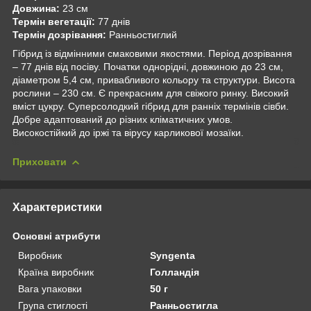
Довжина:
23 см
Термін вегетації:
77 днів
Термін дозрівання:
Ранньостиглий
Гібрид із відмінними смаковими якостями. Період дозрівання
– 77 днів від посіву. Початки однорідні, довжиною до 23 см,
діаметром 5,4 см, привабливого кольору та структури. Висота
рослини – 230 см. Є прекрасним для свіжого ринку. Високий
вміст цукру. Суперсолодкий гібрид для ранніх термінів сівби.
Добре адаптований до різних кліматичних умов.
Високостійкий до іржі та вірусу карликової мозаїки.
Приховати
Характеристики
Основні атрибути
Виробник
Syngenta
Країна виробник
Голландія
Вага упаковки
50 г
Група стиглості
Ранньостигла