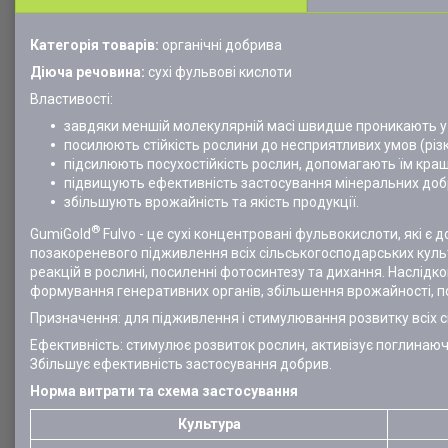
Категорія товарів:
органічні добрива
Діюча речовина:
сухі фульвові кислоти
Властивості:
завдяки меншій молекулярній масі швидше проникають у р
посилюють стійкість рослини до несприятливих умов (різкі
підсилюють посухостійкість рослин, допомагають їм кращ
підвищують ефективність застосування мінеральних доб
збільшують врожайність та якість продукції.
®
GumiGold
Fulvo - це сухі концентровані фульвокислоти, які 
позакореневого підживлення всіх сільськогосподарських культ
реакцій в рослині, посиленні фотосинтезу та дихання. Наслідк
формування генеративних органів, збільшення врожайності, по
Призначення: для підживлення і стимулювання розвитку всіх с
Ефективність: стимулює розвиток рослин, активізує поглинаючу
Збільшує ефективність застосування добрив.
Норма витрати та схема застосування
Культура