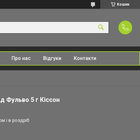
Кошик
Про нас
Відгуки
Контакти
д Фульво 5 г Кіссон
ом і в роздріб