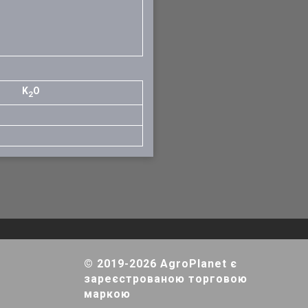
K
O
2
© 2019-2026 AgroPlanet є
зареєстрованою торговою
маркою