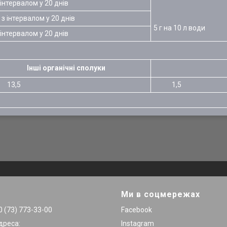
 інтервалом у 20 днів
 з інтервалом у 20 днів
5 г на 10 л води
 інтервалом у 20 днів
Інші органічні сполуки
,5
1,5
Ми в соцмережах
 (73) 773-33-00
Facebook
дреса:
Instagram