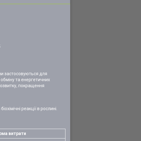
;
они застосовуються для
 обміну та енергетичних
 розвитку, покращення
охімічні реакції в рослині.
ма витрати