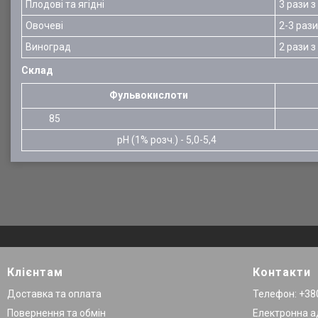
Плодові та ягідні
3 рази з
Овочеві
2-3 рази
Виноград
2 рази з
Склад
Фульвокислоти
85
13
рН (1% розч.) - 5,0-5,4
Клієнтам
Контакти
Доставка та оплата
Телефон: +380
Повернення та обмін
Електронна а