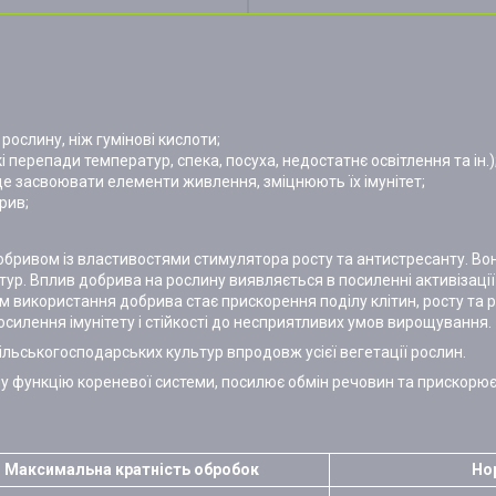
ослину, ніж гумінові кислоти;
 перепади температур, спека, посуха, недостатнє освітлення та ін.)
е засвоювати елементи живлення, зміцнюють їх імунітет;
рив;
є добривом із властивостями стимулятора росту та антистресанту. В
ур. Вплив добрива на рослину виявляється в посиленні активізації
ом використання добрива стає прискорення поділу клітин, росту та
силення імунітету і стійкості до несприятливих умов вирощування.
ільськогосподарських культур впродовж усієї вегетації рослин.
 функцію кореневої системи, посилює обмін речовин та прискорює бі
Максимальна кратність обробок
Нор