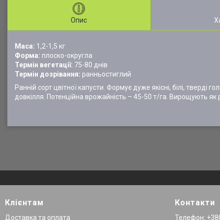
Опис
Х
Маса:
1,2-1,5 кг
Форма:
плоско-округла
Термін вегетації:
75-80 днів
Термін дозрівання:
ранньостиглий
Ранній сорт цвітної капусти. Формує дуже якісні, білі, тверді г
довкілля. Потенційна врожайність – 45-50 т/га. Вирощують як 
Клієнтам
Контакти
Доставка та оплата
Телефон: +380