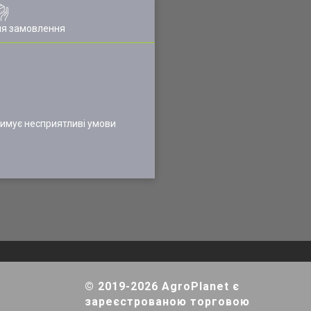
ля замовлення
итримує несприятливі умови
© 2019-2026 AgroPlanet є
зареєстрованою торговою