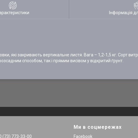
арактеристики
Інформація д
оловки, які закривають вертикальне листя. Вага – 1,2-1,5 кг. Сорт в
розсадним способом, так і прямим висівом у відкритий ґрунт.
Ми в соцмережах
 (73) 773-33-00
Facebook