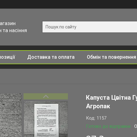
магазин
 та насіння
позиції
Доставка та оплата
Обмін та повернення
Капуста Цвітна Г
Агропак
Код:
1157
Готово до відправки
О