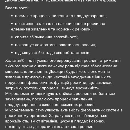
Властивості:
посилює процес запилення та плодоутворення;
позитивно впливає на накопичення в рослинах
елементів живлення та корисних речовин;
сприяє збільшенню врожайності;
покращує декоративні властивості рослин;
підвищує стійкість до хвороб та стресів.
Хелатин
®
– для успішного вирощування рослин, отримання
якісного врожаю дуже важливу роль відіграє збалансоване
мінеральне живлення. Дефіцит будь-якого з елементів
живлення призводить до нестачі надходження інших та
порушення фізіологічних функцій рослини, що викликає
затримку ростових процесів і знижує врожайність.
Мікроелементи підвищують стійкість рослини до багатьох
захворювань, посилюють процеси запилення,
плодоутворення, засвоєння поживних речовин.
Мікроелементи стимулюють активність ферментних систем в
рослинному організмі. За рахунок цього збільшується
врожайність, вміст вітамінів, цукру в плодах і овочах,
поліпшуються декоративні властивості рослин.