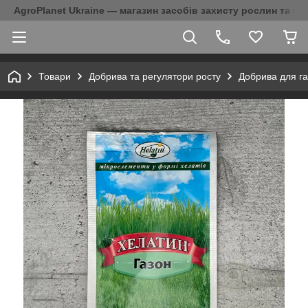
AgroPlanet Ukraine — магазин засобів захисту рослин та на
Товари
Добрива та регулятори росту
Добрива для г