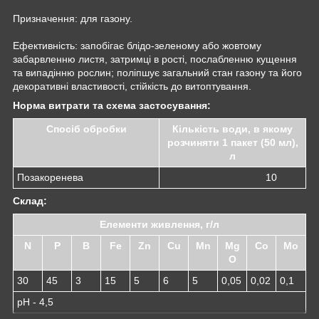
Призначення: для газону.
Ефективність: запобігає блідо-зеленому або жовтому
забарвленню листя, затримці в рості, послабленню кущення
та випадінню рослин; поліпшує загальний стан газону та його
декоративні властивості, стійкість до витоптування.
Норма витрати та схема застосування:
Спосіб обробки
Кількість води, в якому
розчиняти 1 пакет (50 мл),
л
Позакоренева
10
Склад:
Елементи живлення, г/л
N
P
B
Fe
Zn
Cu
Mn
Mg
Co
Mo
O
30
45
3
15
5
6
5
0,05
0,02
0,1
pH - 4,5