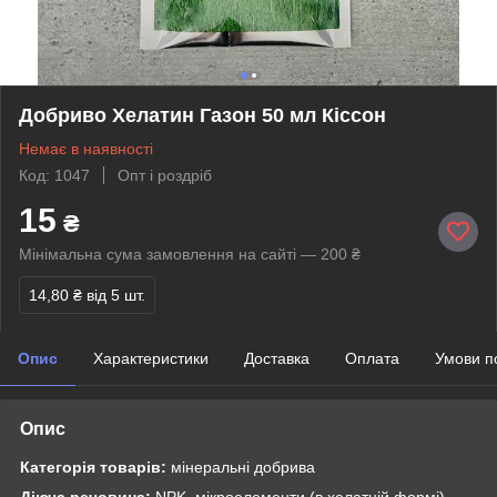
Добриво Хелатин Газон 50 мл Кіссон
Немає в наявності
Код: 1047
Опт і роздріб
15
₴
Мінімальна сума замовлення на сайті — 200 ₴
14,80 ₴
від 5 шт.
Опис
Характеристики
Доставка
Оплата
Умови п
Опис
Категорія товарів:
мінеральні добрива
Діюча речовина:
NPK, мікроелементи (в хелатній формі)