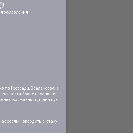
ля замовлення
вітів і розсади. Збалансоване
ціально підібране поєднання
льшенню врожайності, підвищує
нах рослин, виводить зі стану