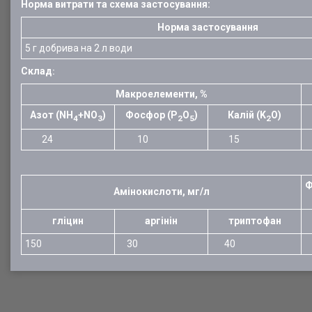
Норма витрати та схема застосування:
Норма застосування
5 г добрива на 2 л води
Склад
:
Макроелементи, %
Азот (NH
+NO
)
Фосфор (P
O
)
Калій (K
O)
4
3
2
5
2
24
10
15
Ф
Амінокислоти, мг/л
гліцин
аргінін
триптофан
150
30
40