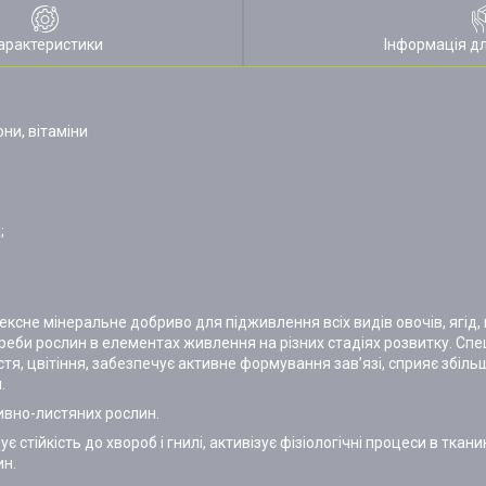
арактеристики
Інформація д
ни, вітаміни
;
не мінеральне добриво для підживлення всіх видів овочів, ягід, к
реби рослин в елементах живлення на різних стадіях розвитку. Спе
стя, цвітіння, забезпечує активне формування зав’язі, сприяє збі
.
ивно-листяних рослин.
 стійкість до хвороб і гнилі, активізує фізіологічні процеси в ткани
ин.