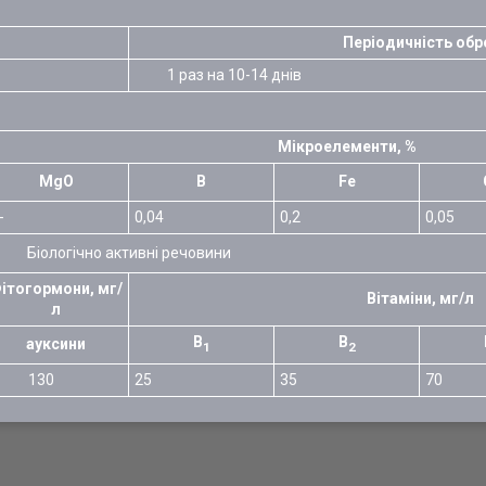
Періодичність обр
1 раз на 10-14 днів
Мікроелементи, %
MgO
B
Fe
-
0,04
0,2
0,05
Біологічно активні речовини
ітогормони, мг/
Вітаміни, мг/л
л
В
В
ауксини
1
2
130
25
35
70