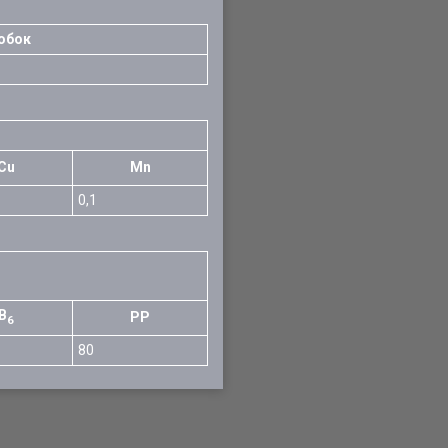
обок
Cu
Mn
0,1
В
РР
6
80