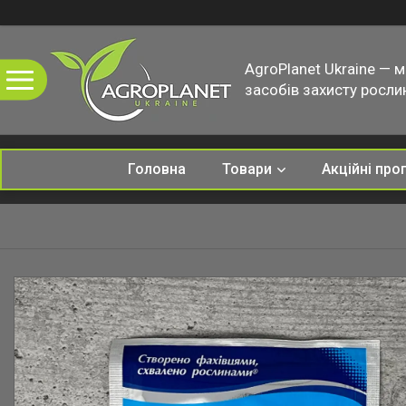
AgroPlanet Ukraine — 
засобів захисту рослин
Головна
Товари
Акційні про