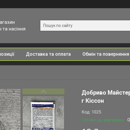
магазин
 та насіння
позиції
Доставка та оплата
Обмін та повернення
Добриво Майстер
г Кіссон
Код:
1025
Готово до відправки
О