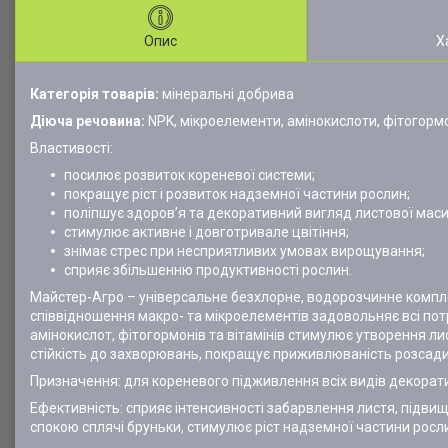
Опис
Х
Категорія товарів:
мінеральні добрива
Діюча речовина:
NPK, мікроелементи, амінокислоти, фітогормо
Властивості:
посилює розвиток кореневої системи;
покращує ріст і розвиток надземної частини рослин;
поліпшує здоров’я та декоративний вигляд листової маси
стимулює активне і довготривале цвітіння;
знімає стрес при несприятливих умовах вирощування;
сприяє збільшенню продуктивності рослин.
Майстер-Агро – універсальне безхлорне, водорозчинне комплекс
співвідношення макро- та мікроелементів задовольняє всі пот
амінокислот, фітогормонів та вітамінів стимулює утворення ли
стійкість до захворювань, покращує приживлюваність розсади
Призначення: для кореневого підживлення всіх видів декорат
Ефективність: сприяє інтенсивності забарвлення листя, підвищує
спокою сплячі бруньки, стимулює ріст надземної частини росл