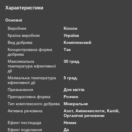
Характеристики
Основні
Виробник
Кіссон
Країна виробник
Україна
Вид добрива
Комплексний
Концентрована форма
Так
добрива
Максимальна
30 град.
температура ефективної
дії
Мінімальна температура
5 град.
ефективної дії
Призначення
Для квітів
Препаративна форма
Розчин
Тип комплексного добрива
Мінеральне
Активна речовина
Азот, Амінокислоти, Калій,
Органічні речовини
Ефект пестицида
Немає
Ефект подолання
Да