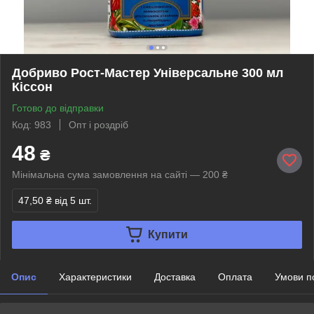
Добриво Рост-Мастер Універсальне 300 мл
Кіссон
Готово до відправки
Код: 983
Опт і роздріб
48
₴
Мінімальна сума замовлення на сайті — 200 ₴
47,50 ₴
від 5 шт.
Купити
Опис
Характеристики
Доставка
Оплата
Умови п