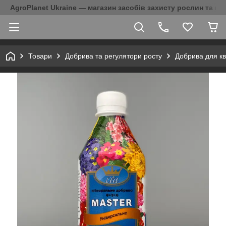
AgroPlanet Ukraine — магазин засобів захисту рослин та на
Товари
Добрива та регулятори росту
Добрива для кв