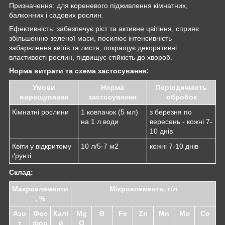
Призначення: для кореневого підживлення кімнатних,
балконних і садових рослин.
Ефективність: забезпечує ріст та активне цвітіння, сприяє
збільшенню зеленої маси, посилює інтенсивність
забарвлення квітів та листя, покращує декоративні
властивості рослин, підвищує стійкість до хвороб.
Норма витрати та схема застосування:
Умови
Норма
Періодичність
вирощування
застосування
обробок
Кімнатні рослини
1 ковпачок (5 мл)
з березня по
на 1 л води
вересень - кожні 7-
10 днів
Квіти у відкритому
10 л/5-7 м
2
кожні 7-10 днів
ґрунті
Склад:
Макроелементи
Мікроелементи, г/л
, %
Азо
Фос
Калі
Mg
B
Fe
Zn
Mn
Mo
Co
т
фор
й
O