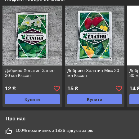
Добриво Хелатин Залізо
Добриво Хелатин Мікс 30
Добр
30 мл Кіссон
мл Кіссон
30 м
12
15
14
₴
₴
Купити
Купити
Про нас
100% позитивних з 1926 відгуків за рік