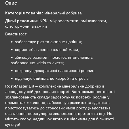
Опис
Категорія товарів:
мінеральні добрива
Діючі речовини:
NPK, мікроелементи, амінокислоти,
фітогормони, вітаміни
Властивості:
забезпечує ріст та активне цвітіння;
сприяє збільшенню зеленої маси;
збільшує розміри і посилює інтенсивність
забарвлення квітів та листя;
покращує декоративні властивості рослин;
підвищує стійкість до хвороб та стресів.
Rost-Master Elit – комплексне мінеральне добриво в
легкодоступній для рослин формі. Багатокомпонентність і
збалансованість складу задовольняє потреби рослин у
елементах живлення, забезпечує розвиток та здатність
пристосовуватись до стресових умов росту (недостатнє
освітлення, нерегулярне зволоження, протяги та ін.). Не
містить хлору, надлишок якого є шкідливим для більшості
культур!