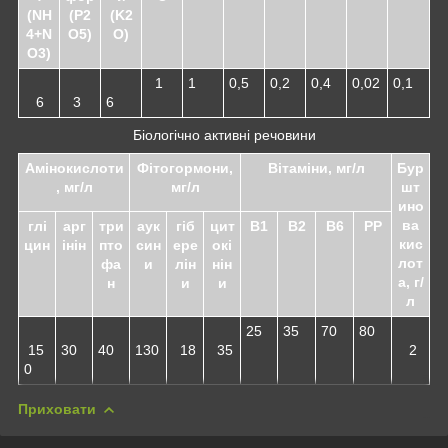
(NH
(P
2
(K
2
4
+N
O
5
)
O)
O
3
)
1
1
0,5
0,2
0,4
0,02
0,1
6
3
6
Біологічно активні речовини
Амінокислоти
Фітогормони,
Вітаміни, мг/л
Бур
, мг/л
мг/л
шт
ино
ва
глі
арг
три
аук
гіб
цит
В
1
В
2
В
6
РР
кис
цин
інін
пто
син
ере
окі
лот
фа
и
лін
нін
а, г/
н
и
и
л
25
35
70
80
15
30
40
130
18
35
2
0
Приховати