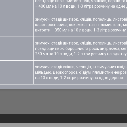
псевдощитівок, листоблішок; моніліоз, парша та 
– 400 мл на 10 л води, 1-3 літра розчину на одне
зимуючі стадії щитівок, кліщів, попелиць, листові
кластероспориоз, кокомікоз та ін. плямистості, м
витрати – 350 мл на 10 л води, 1-3 літра розчину
зимуючі стадії щитівок, кліщів, попелиць, листові
псевдощитівок; борошниста роса, антракноз, сеп
250 мл на 10 л води, 1-2 літри розчину на один к
зимуючі стадії кліщів, червців, ін. зимуючих шкідн
мільдью, церкоспороз, оїдіум, плямистий некроз 
на 10 л води, 1-2 літри розчину на одне дерево.