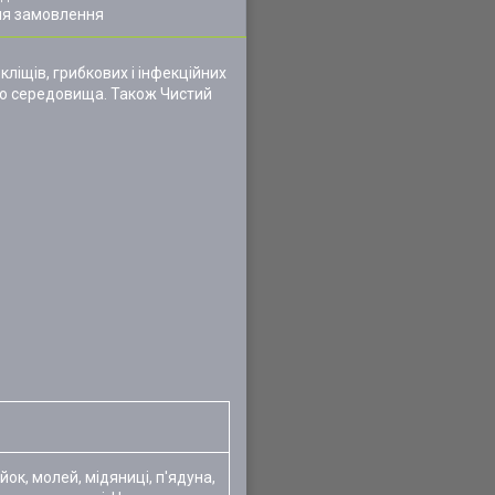
ля замовлення
кліщів, грибкових і інфекційних
ого середовища. Також Чистий
йок, молей, мідяниці, п'ядуна,