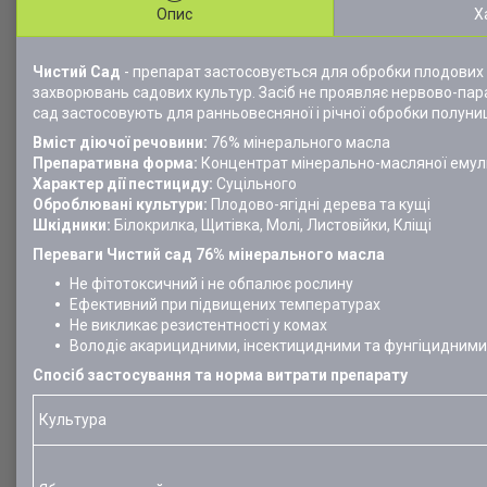
Опис
Х
Чистий Сад
- препарат застосовується для обробки плодових де
захворювань садових культур. Засіб не проявляє нервово-пар
сад застосовують для ранньовесняної і річної обробки полуниці
Вміст діючої речовини:
76% мінерального масла
Препаративна форма:
Концентрат мінерально-масляної емуль
Характер дії пестициду:
Суцільного
Оброблювані культури:
Плодово-ягідні дерева та кущі
Шкідники:
Білокрилка, Щитівка, Молі, Листовійки, Кліщі
Переваги Чистий сад 76% мінерального масла
Не фітотоксичний і не обпалює рослину
Ефективний при підвищених температурах
Не викликає резистентності у комах
Володіє акарицидними, інсектицидними та фунгіцидним
Спосіб застосування та норма витрати препарату
Культура