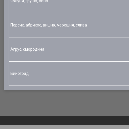
Яблуня, груша, айва
Персик, абрикос, вишня, черешня, слива
Аґрус, смородина
Виноград