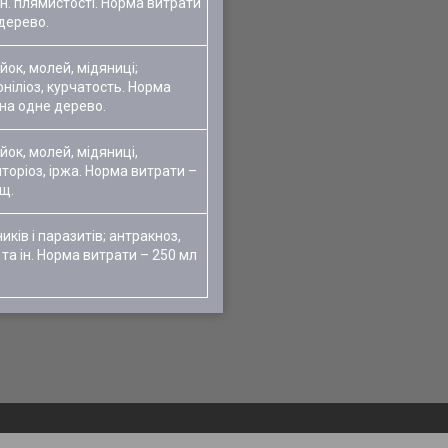
ін. плямистості. Норма витрати
 дерево.
йок, молей, мідяниці;
оніліоз, курчатость. Норма
 на одне дерево.
йок, молей, мідяниці,
торіоз, іржа. Норма витрати –
ущ.
иків і паразитів; антракноз,
та ін. Норма витрати – 250 мл