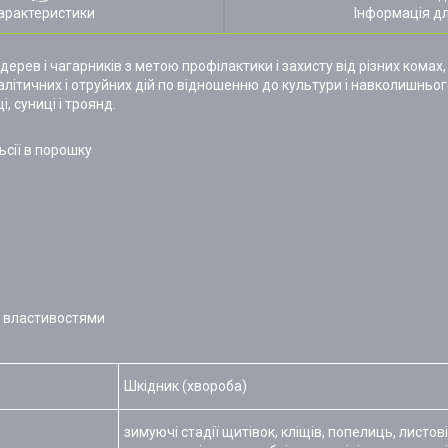
арактеристики
Інформація д
рев і чагарників з метою профілактики і захисту від різних комах, 
алітичних і отруйних дій по відношенню до культури і навколишнь
, суниці і троянд.
сії в порошку
и властивостями
Шкідник (хвороба)
зимуючі стадії щитівок, кліщів, попелиць, листові