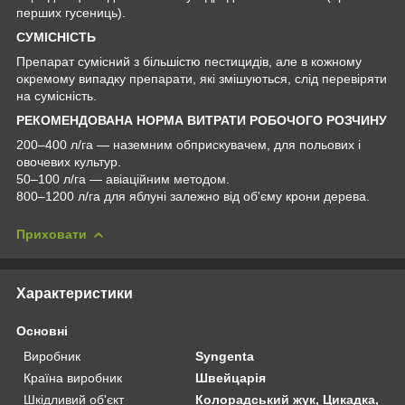
перших гусениць).
СУМІСНІСТЬ
Препарат сумісний з більшістю пестицидів, але в кожному
окремому випадку препарати, які змішуються, слід перевіряти
на сумісність.
РЕКОМЕНДОВАНА НОРМА ВИТРАТИ РОБОЧОГО РОЗЧИНУ
200–400 л/га — наземним обприскувачем, для польових і
овочевих культур.
50–100 л/га — авіаційним методом.
800–1200 л/га для яблуні залежно від об'єму крони дерева.
Приховати
Характеристики
Основні
Виробник
Syngenta
Країна виробник
Швейцарія
Шкідливий об'єкт
Колорадський жук, Цикадка,