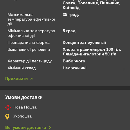
Совка, Попелиця, Пильщик,
Квіткоїд
Максимальна
35 град.
температура ефективної
дії
Мінімальна температура
5 град.
ефективної дії
Препаративна форма
Концентрат суспензії
Вміст діючої речовини
Хлорантранилипрол 100 г/л,
Лямбда-цигалотрин 50 г/л
Характер дії пестициду
Виборчого
Хімічний склад
Неорганічні
Приховати
Умови доставки
Нова Пошта
Укрпошта
Всі умови доставки