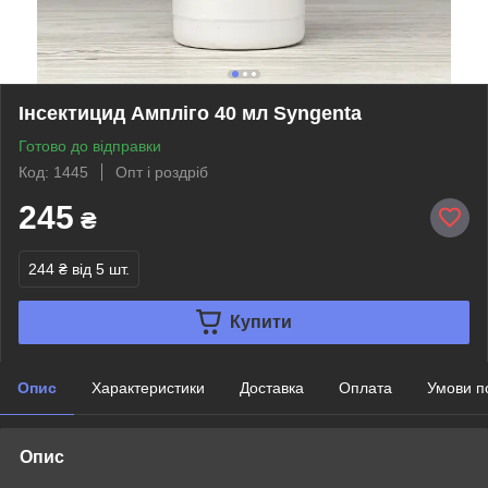
Інсектицид Ампліго 40 мл Syngenta
Готово до відправки
Код: 1445
Опт і роздріб
245
₴
244 ₴
від 5 шт.
Купити
Опис
Характеристики
Доставка
Оплата
Умови п
Опис