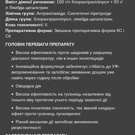
Вміст діючої речовини:
100 г/л Хлорантраніліпрол + 50 г/
л Лямбда-цигалотрин
Хімічна група:
Антраніламіди, Синтетичні піретроїди
Діюча група:
Хлорантраніліпрол, лямбда-цигалотрин
Клас токсичності:
II
Препаративна форма:
Змішана препаративна форма КС і
СК
ГОЛОВНІ ПЕРЕВАГИ ПРЕПАРАТУ
Висока ефективність проти шкідників у ширшому
діапазоні температур, ніж в інших інсектицидів
Інноваційна формуляція забезпечує стійкість до УФ-
випромінювання та запобігає змиванню дощем уже
навіть через годину після обробки
Овіцидна дія
Висока ефективність на гусениць незалежно від
їхнього віку протягом усього періоду захисної дії
Висока початкова токсичність, так званий нокдаун-
ефект проти гусениць лускокрилих
Різний механізм дії запобігає виникненню
резистентності