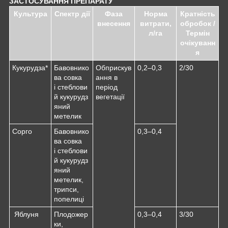
ЗАСТОСУВАННЯ ПРЕПАРАТУ
Культура
Спектр дії
Фаза
Норма
Кратність
внесення
витрати,
обробок /
л/га
Термін
очікуванн
я
Кукурудза*
Бавовнико
Обприскув
0,2–0,3
2/30
ва совка
ання в
і стеблови
період
й кукурудз
вегетації
яний
метелик
Сорго
Бавовнико
0,3–0,4
ва совка
і стеблови
й кукурудз
яний
метелик,
трипси,
попелиці
Яблуня
Плодожер
0,3–0,4
3/30
ки,