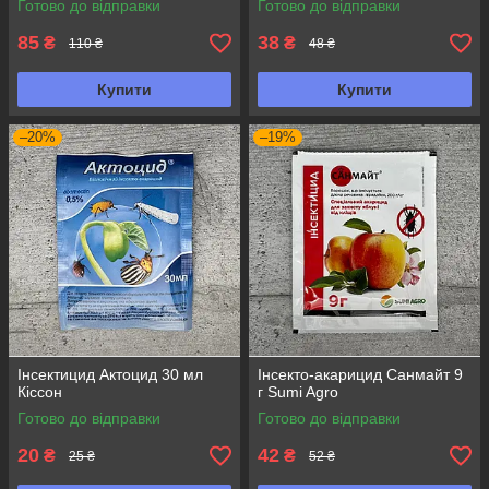
Готово до відправки
Готово до відправки
85
38
₴
₴
110 ₴
48 ₴
Купити
Купити
–20%
–19%
Інсектицид Актоцид 30 мл
Інсекто-акарицид Санмайт 9
Кіссон
г Sumi Agro
Готово до відправки
Готово до відправки
20
42
₴
₴
25 ₴
52 ₴