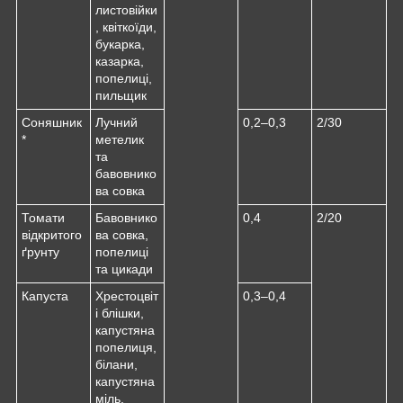
листовійки
, квіткоїди,
букарка,
казарка,
попелиці,
пильщик
Соняшник
Лучний
0,2–0,3
2/30
*
метелик
та
бавовнико
ва совка
Томати
Бавовнико
0,4
2/20
відкритого
ва совка,
ґрунту
попелиці
та цикади
Капуста
Хрестоцвіт
0,3–0,4
і блішки,
капустяна
попелиця,
білани,
капустяна
міль,