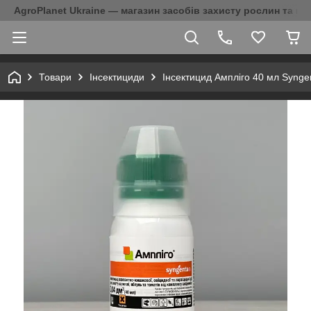
AgroPlanet Ukraine — магазин засобів захисту рослин та на
Товари
Інсектициди
Інсектицид Ампліго 40 мл Synge