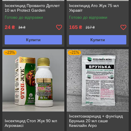
Інсектицид Прованто Дуплет
Інсектицид Ато Жук 75 мл
10 мл Protect Garden
Укравіт
Готово до відправки
Готово до відправки
24
165
₴
₴
34 ₴
217 ₴
Купити
Купити
–23%
–21%
Інсектоакарицид + фунгіцид
Інсектицид Стоп Жук 90 мл
Брунька 20 мл саше
Агромаксі
Кемілайн Агро