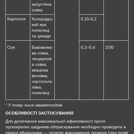
капустяна
совка
Картопля
Колорадсь
0,15-0,2
кий жук,
попелиці
та цикади
Соя
Бавовнико
0,2–0,4
2/30
ва совка,
люцернов
а совка,
акацієва
вогнівка,
чортополо
хівка,
попелиці
* У тому числі авіаметодом.
ОСОБЛИВОСТІ ЗАСТОСУВАННЯ
Для досягнення максимальної ефективності проти
лускокрилих шкідників обприскування необхідно проводити в
період яйцекладки — початку відродження личинок (при появі