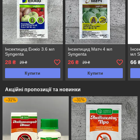
Інсектицид Енжіо 3.6 мл
Інсектицид Матч 4 мл
Інсе
Syngenta
Syngenta
мл S
28
26
66
₴
₴
29 ₴
29 ₴
Купити
Купити
Акційні пропозиції та новинки
–31%
–31%