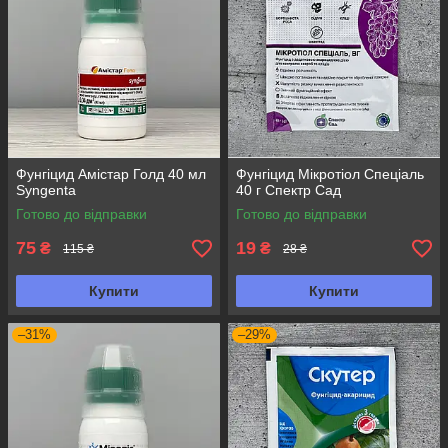
Фунгіцид Амістар Голд 40 мл
Фунгіцид Мікротіол Спеціаль
Syngenta
40 г Спектр Сад
Готово до відправки
Готово до відправки
75
19
₴
₴
115 ₴
28 ₴
Купити
Купити
–31%
–29%