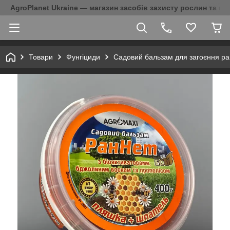
AgroPlanet Ukraine — магазин засобів захисту рослин та на
Товари
Фунгіциди
Садовий бальзам для загоєння ра