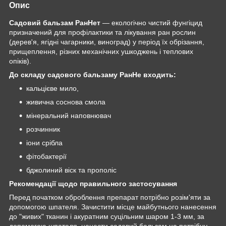
Опис
Садовий бальзам РанНет
— екологічно чистий фунгіцид
призначений для профілактики та лікування ран рослин
(дерев'я, ягідні чагарники, виноград) у період їх обрізання,
прищеплення, різних механічних ушкоджень і теплових
опіків).
До складу садового бальзаму РанНе входить:
кальцієве мило,
живична соснова смола
мінеральний наповнювач
розчинник
іони срібла
фітобактерії
бджолиний віск та прополіс
Рекомендації щодо правильного застосування
Перед початком оброблення препарат потрібно розім'яти за
допомогою шпателя. Зачистити місце майбутнього нанесення
до "живих" тканин і акуратним суцільним шаром 1-3 мм, за
допомогою шпателя, нанести садовий бальзам на потрібну