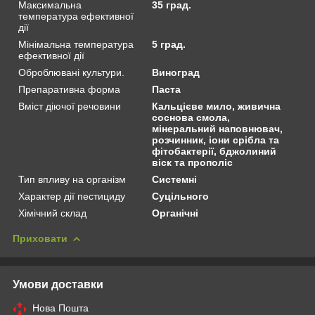
Максимальна
35 град.
температура ефективної
дії
Мінімальна температура
5 град.
ефективної дії
Оброблювані культури.
Виноград
Препаративна форма
Паста
Вміст діючої речовини
Кальцієве мило, живична
соснова смола,
мінеральний наповнювач,
розчинник, іони срібла та
фітобактерії, бджолиний
віск та прополіс
Тип впливу на організм
Системні
Характер дії пестициду
Суцільного
Хімічний склад
Органічні
Приховати
Умови доставки
Нова Пошта