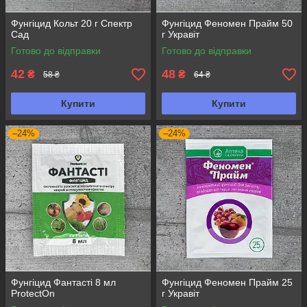
Фунгіцид Кольт 20 г Спектр
Фунгіцид Феномен Прайм 50
Сад
г Укравіт
Готово до відправки
Готово до відправки
42
48
₴
₴
58 ₴
64 ₴
Купити
Купити
–24%
–24%
Фунгіцид Фантасті 8 мл
Фунгіцид Феномен Прайм 25
ProtectOn
г Укравіт