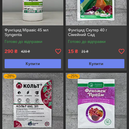
Фунгіцид Міравіс 45 мл
Фунгіцид Скутер 40 г
Syngenta
Сімейний Сад
Готово до відправки
Готово до відправки
290
15
₴
₴
420 ₴
21 ₴
Купити
Купити
–28%
–25%