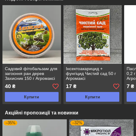
Садовий фітобальзам для
Інсектоакарицид +
Пас
загоєння ран дерев
фунгіцид Чистий сад 50 г
0,2 
Захисник 150 г Агромаксі
Агромаксі
Агро
40
17
7
₴
₴
₴
Купити
Купити
Акційні пропозиції та новинки
–35%
–32%