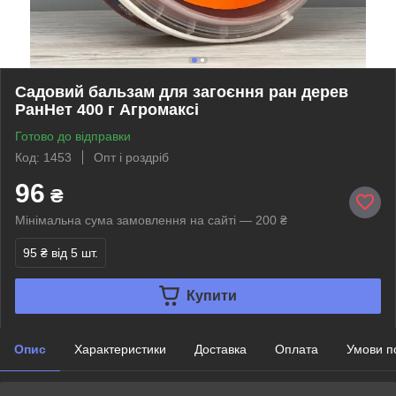
Садовий бальзам для загоєння ран дерев
РанНет 400 г Агромаксі
Готово до відправки
Код: 1453
Опт і роздріб
96
₴
Мінімальна сума замовлення на сайті — 200 ₴
95 ₴
від 5 шт.
Купити
Опис
Характеристики
Доставка
Оплата
Умови п