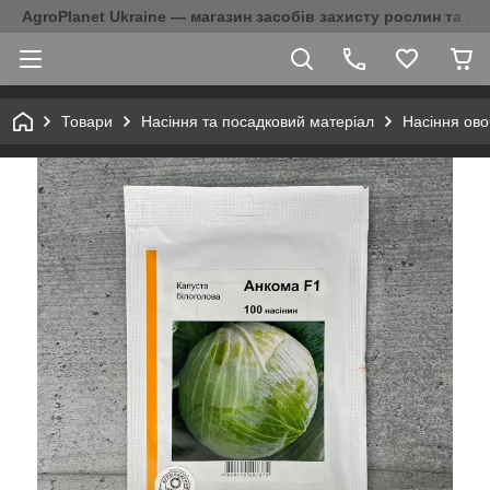
AgroPlanet Ukraine — магазин засобів захисту рослин та на
Товари
Насіння та посадковий матеріал
Насіння ово