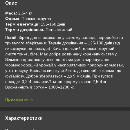
Опис
Маса:
2,5-4 кг
Форма
: Плоско-округла
Термін вегетації:
155-160 днів
Термін дозрівання:
Пізньостиглий
Пізній гібрид для споживання у свіжому вигляді, переробки та
тривалого зберігання. Термін дозрівання – 125-130 днів (від
висаджування розсади). Качан щільний, плоско-округлий,
листя тонке, біле. Має добре розвинену кореневу систему.
Відмінно пристосовується до різних умов вирощування.
Формує хороший урожай у несприятливих природних умовах,
у т.ч. посуху. Виявляє високу стійкість до хвороб, зокрема. до
фузаріозу. Добре зберігається – до 9 місяців. При густоті
посадки 3,2-4 рослини/1 м. кв. формує качан 2,5-4 кг.
Врожайність із сотки – 1000–1200 кг.
Приховати
Характеристики