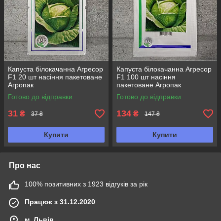
Капуста білокачанна Агресор
Капуста білокачанна Агресор
F1 20 шт насіння пакетоване
F1 100 шт насіння
Агропак
пакетоване Агропак
Готово до відправки
Готово до відправки
31
134
₴
₴
37 ₴
147 ₴
Купити
Купити
Про нас
100% позитивних з 1923 відгуків за рік
Працює з 31.12.2020
м. Львів