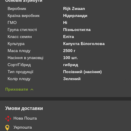
Основні атрибути
Виробник
Rijk Zwaan
Країна виробник
Нідерланди
ГМО
Ні
Група стиглості
Пізньостигла
Класс семян
Еліта
Культура
Капуста Білоголова
Маса плоду
2500 г
Насіння в упаковці
100 шт.
Сорт/Гібрид
гибрид
Тип продукції
Посівний (насіння)
Колір плоду
Зелений
Приховати
Умови доставки
Нова Пошта
Укрпошта