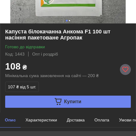
Капуста білокачанна Анкома F1 100 шт
насіння пакетоване Агропак
Готово до відправки
Код: 1443
Опт і роздріб
108
₴
Мінімальна сума замовлення на сайті — 200 ₴
107 ₴
від 5 шт.
Купити
Опис
Характеристики
Доставка
Оплата
Умови п