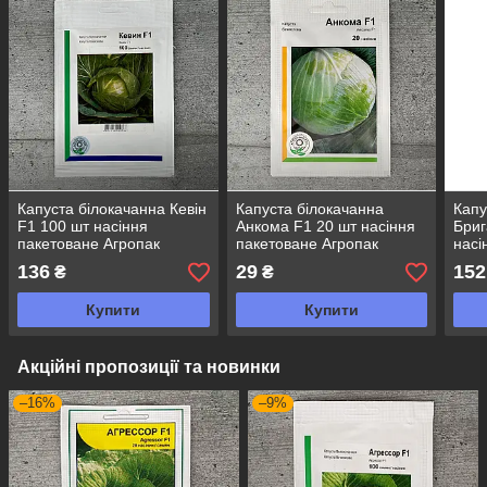
Капуста білокачанна Кевін
Капуста білокачанна
Капу
F1 100 шт насіння
Анкома F1 20 шт насіння
Бриг
пакетоване Агропак
пакетоване Агропак
насі
Агро
136
29
152
₴
₴
Купити
Купити
Акційні пропозиції та новинки
–16%
–9%