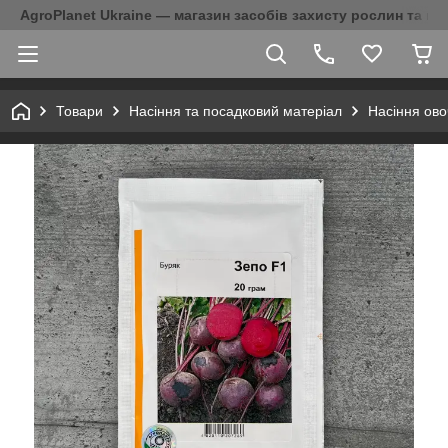
AgroPlanet Ukraine — магазин засобів захисту рослин та на
Товари
Насіння та посадковий матеріал
Насіння ово