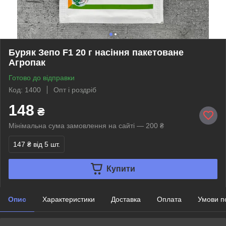
Буряк Зепо F1 20 г насіння пакетоване
Агропак
Готово до відправки
Код: 1400
Опт і роздріб
148
₴
Мінімальна сума замовлення на сайті — 200 ₴
147 ₴
від 5 шт.
Купити
Опис
Характеристики
Доставка
Оплата
Умови п