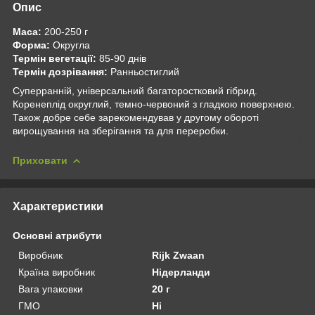
Опис
Маса:
200-250 г
Форма:
Округла
Термін вегетації:
85-90 днів
Термін дозрівання:
Ранньостиглий
Суперранній, універсальний багаторостковий гібрид.
Коренеплід округлий, темно-червоний з гладкою поверхнею.
Також добре себе зарекомендував у другому обороті
вирощування на зберігання та для переробки.
Приховати
Характеристики
Основні атрибути
Виробник
Rijk Zwaan
Країна виробник
Нідерланди
Вага упаковки
20 г
ГМО
Ні