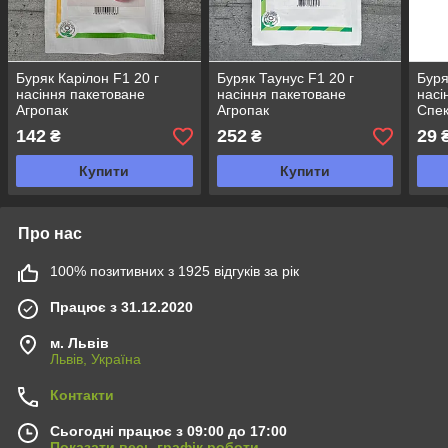
Буряк Карілон F1 20 г
Буряк Таунус F1 20 г
Буря
насіння пакетоване
насіння пакетоване
насі
Агропак
Агропак
Спек
142
252
29
₴
₴
Купити
Купити
Про нас
100% позитивних з 1925 відгуків за рік
Працює з 31.12.2020
м. Львів
Львів, Україна
Контакти
Сьогодні працює з 09:00 до 17:00
Показати весь графік роботи