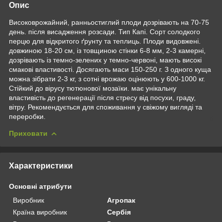
Опис
Високоврожайний, ранньостиглий плоди дозрівають на 70-75
день. після висадження розсади. Тип Капі. Сорт солодкого
перцю для відкритого ґрунту та теплиць. Плоди видовжені.
довжиною 18-20 см, із товщиною стінки 6-8 мм, 2-3 камерні,
дозрівають із темно-зелених у темно-червоні, мають високі
смакові властивості. Досягають маси 150-250 г. З одного куща
можна зібрати 2-3 кг, з сотні врожаю оцінюють у 600-1000 кг.
Стійкий до вірусу тютюнової мозаїки. має унікальну
властивість до регенерації після стресу від посухи, граду,
вітру. Рекомендується для споживання у свіжому вигляді та
переробки.
Приховати
Характеристики
Основні атрибути
Виробник
Агропак
Країна виробник
Сербія