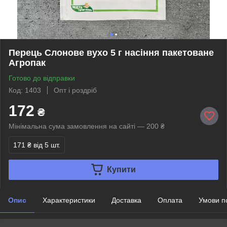
Перець Слонове вухо 5 г насіння пакетоване
Агропак
Готово до відправки
Код: 1403
Опт і роздріб
172
₴
Мінімальна сума замовлення на сайті — 200 ₴
171 ₴
від 5 шт.
Купити
Опис
Характеристики
Доставка
Оплата
Умови п