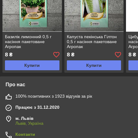
Базилік лимонний 0,5 г
Капуста пекінська Гілтон
Цибу
насіння пакетоване
0,5 г насіння пакетоване
насі
Агропак
Агропак
Агро
8
8
8
₴
₴
₴
Купити
Купити
Про нас
100% позитивних з 1923 відгуків за рік
Працює з 31.12.2020
м. Львів
Львів, Україна
Контакти