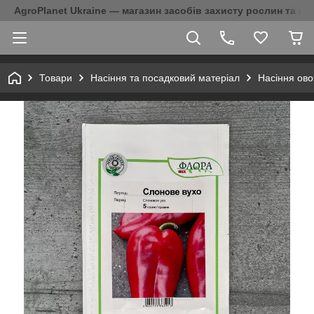
AgroPlanet Ukraine — магазин засобів захисту рослин та на
Товари
Насіння та посадковий матеріал
Насіння ово