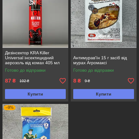
Дезінсектор KRA Killer
Universal інсектицидний
Антимурав'їн 15 г засіб від
аерозоль від комах 405 мл
мурах Агромаксі
Готово до відправки
Готово до відправки
87
8
₴
₴
102 ₴
9 ₴
Купити
Купити
–9%