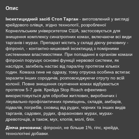
Опис
Інсектицидний засіб Стоп Тарган
- виготовлений у вигляді
крейдового олівця, згідно технології, розробленої
Корнелльським університетом США, застосовується для
знищення комплексу синатропних комах, включаючи всі види
тарганів і мурах. Препарат містить у складі діючу речовину -
фіпроніл, - контактно-кишковий інсектицид з помірними
системними властивостями. При попаданні в організм комахи
фіпроніл порушує основні функції нервової системи, як
наслідок, загибель настає від паралічу протягом кількох
годин. Комаха гине не одразу, тому отруєна особина встигає
заразити інших сородичів, розповсюджуючи отруту по всій
колонії. Повне знищення скупчення комах відбувається
протягом 5-7 днів. Крейда Stop Roach ефективно
використовується для обробки житлових, виробничих і
лікувально-профілактичних приміщень, складів, амбарів,
підвалів, погребів, сховищ від рудих, чорних та інших видів
тарганів, садових, рудих, фараонових мурах, мурах-
древоточців, а також, мух, клопів, молі, бліх.
Діюча речовина:
фіпроніл, не більше 1%, гіпс, крейда,
технологічні добавки.