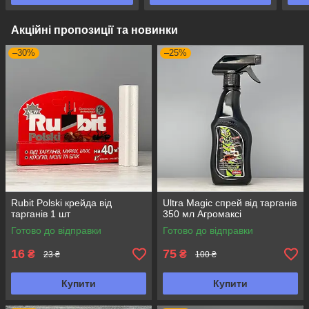
Акційні пропозиції та новинки
–30%
–25%
Rubit Polski крейда від
Ultra Magic спрей від тарганів
тарганів 1 шт
350 мл Агромаксі
Готово до відправки
Готово до відправки
16
75
₴
₴
23 ₴
100 ₴
Купити
Купити