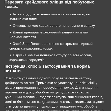
Переваги крейдового олівця від побутових
комах:
Інсектицид легко наноситися та змивається, не
залишаючи плям
Олівець не має характерного неприємного запаху
Даний препарат економічний завдяки низьким
нормам витрати
Засіб Stop Roach ефективно контролює широкий
спектр синатропних комах
Отруєна комаха поширює отруту по всій колонії,
заражаючи сородичів
Інструкція, спосіб застосування та норма
витрати:
Розкрийте упаковку з одного боку та звільніть частину
крейдового олівця. Тримаючи за упаковку нанесіть лінії у
місцях проживання та пересування комах. Для знищення
тарганів та мурах, обробіть місця під раковиною, за
кухонними меблями, вздовж плінтусів. Для знищення клопів,
молі та бліх – місця за диванами, ліжками, килимами, вздовж
плінтусів та щілини у підлозі. Для знищення мух обробіть