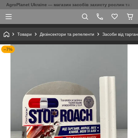
AgroPlanet Ukraine — магазин засобів захисту рослин та на
Товари
Дезінсектори та репеленти
Засоби від тарган
–7%