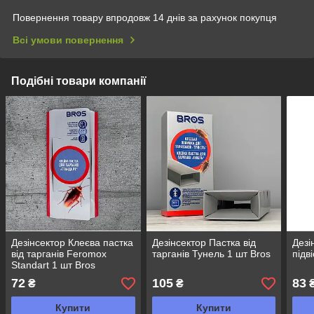
Повернення товару впродовж 14 днів за рахунок покупця
Всі умови повернення
Подібні товари компанії
Дезінсектор Клеєва пастка
Дезінсектор Пастка від
Дезі
від тарганів Feromox
тарганів Тунель 1 шт Bros
підв
Standart 1 шт Bros
72
105
83
₴
₴
Купити
Купити