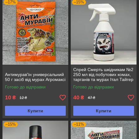
–17%
–15%
Спрей Смерть шкідникам №2
Антимурав'їн универсальний
250 мл від побутових комах,
50 г засіб від мурах Агромаксі
тарганів та мурах Італ Тайгер
Готово до відправки
Готово до відправки
10
40
₴
₴
12 ₴
47 ₴
Купити
Купити
–15%
–11%