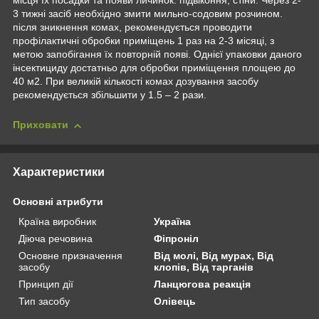
місця їх посадки та появи личинок: підвіконня, стіни. Через 2-
3 тижні засіб необхідно змити мильно-содовим розчином.
після зникнення комах, рекомендується проводити
профілактичні обробки приміщень 1 раз на 2-3 місяці, з
метою запобігання їх повторній появі. Однієї упаковки даного
інсектициду достатньо для обробки приміщення площею до
40 м2. При великій кількості комах дозування засобу
рекомендується збільшити у 1.5 – 2 рази.
Приховати
Характеристики
Основні атрибути
Країна виробник
Україна
Діюча речовина
Фіпроніл
Основне призначення
Від молі, Від мурах, Від
засобу
клопів, Від тарганів
Принцип дії
Ланцюгова реакція
Тип засобу
Олівець