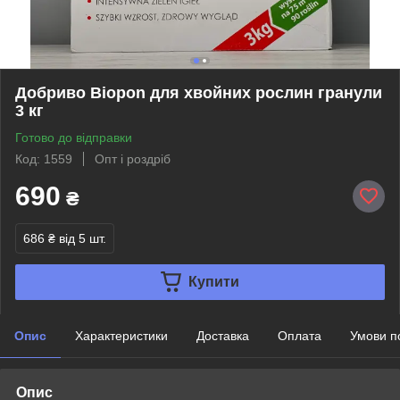
Добриво Biopon для хвойних рослин гранули
3 кг
Готово до відправки
Код: 1559
Опт і роздріб
690
₴
686 ₴
від 5 шт.
Купити
Опис
Характеристики
Доставка
Оплата
Умови п
Опис