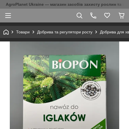
AgroPlanet Ukraine — магазин засобів захисту рослин та на
Товари
Добрива та регулятори росту
Добрива для хв