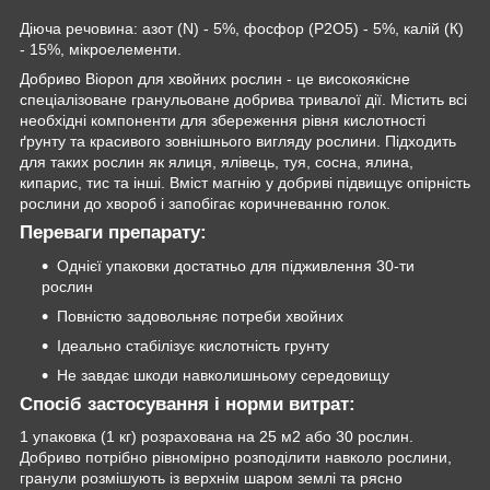
Діюча речовина: азот (N) - 5%, фосфор (P
2
O
5
)
- 5%, калій (К)
- 15%, мікроелементи.
Добриво Biopon для хвойних рослин - це високоякісне
спеціалізоване гранульоване добрива тривалої дії. Містить всі
необхідні компоненти для збереження рівня кислотності
ґрунту та красивого зовнішнього вигляду рослини. Підходить
для таких рослин як ялиця, ялівець, туя, сосна, ялина,
кипарис, тис та інші. Вміст магнію у добриві підвищує опірність
рослини до хвороб і запобігає коричневанню голок.
Переваги препарату:
Однієї упаковки достатньо для підживлення 30-ти
рослин
Повністю задовольняє потреби хвойних
Ідеально стабілізує кислотність грунту
Не завдає шкоди навколишньому середовищу
Спосіб застосування і норми витрат:
1 упаковка (1 кг) розрахована на 25 м2 або 30 рослин.
Добриво потрібно рівномірно розподілити навколо рослини,
гранули розмішують із верхнім шаром землі та рясно