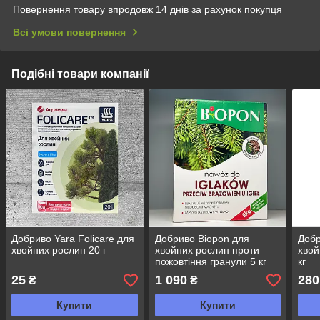
Повернення товару впродовж 14 днів за рахунок покупця
Всі умови повернення
Подібні товари компанії
Добриво Yara Folicare для
Добриво Biopon для
Добр
хвойних рослин 20 г
хвойних рослин проти
хвой
пожовтіння гранули 5 кг
кг
25
1 090
280
₴
₴
Купити
Купити