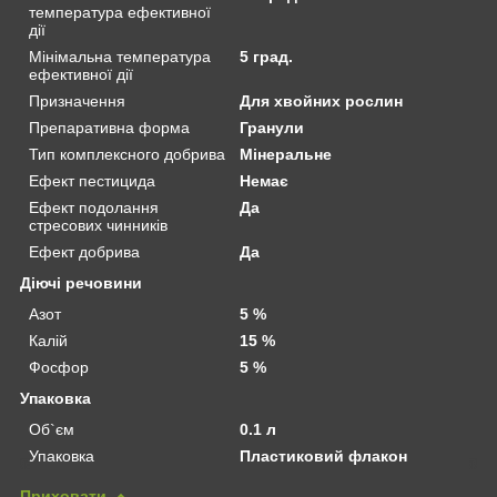
температура ефективної
дії
Мінімальна температура
5 град.
ефективної дії
Призначення
Для хвойних рослин
Препаративна форма
Гранули
Тип комплексного добрива
Мінеральне
Ефект пестицида
Немає
Ефект подолання
Да
стресових чинників
Ефект добрива
Да
Діючі речовини
Азот
5 %
Калій
15 %
Фосфор
5 %
Упаковка
Об`єм
0.1 л
Упаковка
Пластиковий флакон
Приховати