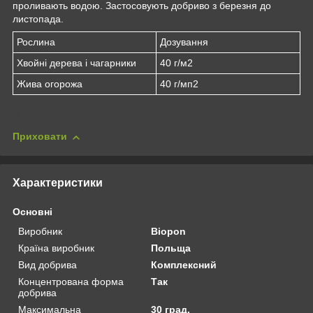
проливають водою. Застосовують добриво з березня до
листопада.
Рослина
Дозування
Хвойні дерева і чагарники
40 г/м2
Жива огорожа
40 г/мп2
Приховати
Характеристики
Основні
Виробник
Biopon
Країна виробник
Польща
Вид добрива
Комплексний
Концентрована форма
Так
добрива
Максимальна
30 град.