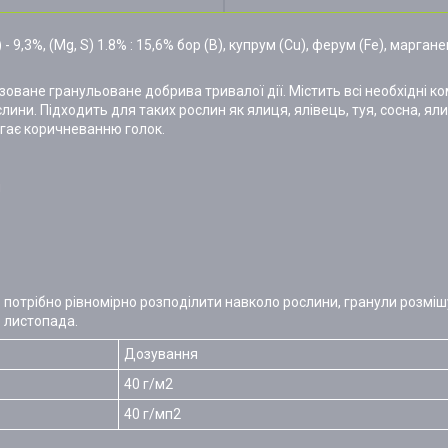
K) - 9,3%, (Mg, S) 1.8% : 15,6% бор (B), купрум (Cu), ферум (Fe), марга
ізоване гранульоване добрива тривалої дії. Містить всі необхідні
ини. Підходить для таких рослин як ялиця, ялівець, туя, сосна, ялина
бігає коричневанню голок.
н
о потрібно рівномірно розподілити навколо рослини, гранули розміш
 листопада.
Дозування
40 г/м2
40 г/мп2