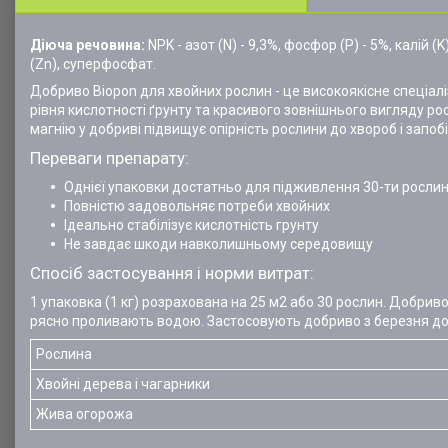
Діюча речовина:
NPK - азот (N) - 9,3%, фосфор (P) - 5%, калій (
(Zn), суперфосфат.
Добриво Biopon для хвойних рослин - це високоякісне спеціал
рівня кислотності ґрунту та красивого зовнішнього вигляду росл
магнію у добриві підвищує опірність рослини до хвороб і запо
Переваги препарату:
Однієї упаковки достатньо для підживлення 30-ти росли
Повністю задовольняє потреби хвойних
Ідеально стабілізує кислотність грунту
Не завдає шкоди навколишньому середовищу
Спосіб застосування і норми витрат:
1 упаковка (1 кг) розрахована на 25 м2 або 30 рослин. Добрив
рясно проливають водою. Застосовують добриво з березня до
Рослина
Хвойні дерева і чагарники
Жива огорожа