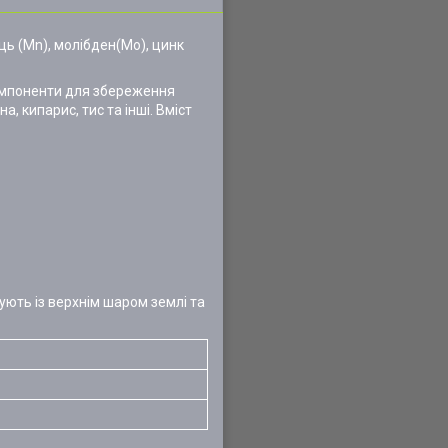
нець (Mn), молібден(Mo), цинк
 компоненти для збереження
, кипарис, тис та інші. Вміст
ують із верхнім шаром землі та