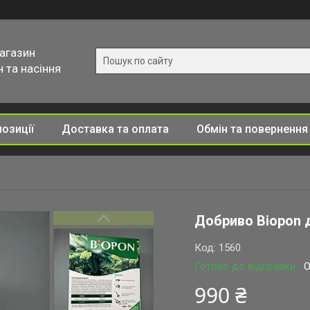
магазин
 та насіння
позиції
Доставка та оплата
Обмін та повернення
Добриво Biopon д
Код:
1560
Готово до відправки
О
990 ₴