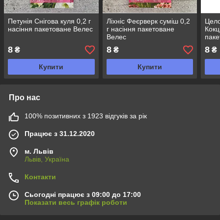
Петунія Снігова куля 0,2 г
Ліхніс Феєрверк суміш 0,2
Цело
насіння пакетоване Велес
г насіння пакетоване
Кокц
Велес
паке
8
8
8
₴
₴
₴
Купити
Купити
Про нас
100% позитивних з 1923 відгуків за рік
Працює з 31.12.2020
м. Львів
Львів, Україна
Контакти
Сьогодні працює з 09:00 до 17:00
Показати весь графік роботи