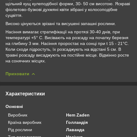
щільний кущ кулеподібної форми, 30- 50 см висотою. Яскраві
фіолетово-бузкові духмяні квіти зібрані у колосоподібне
суцвіття.
Високо цінуються зрізані та висушені запашні рослини.
Насіння вимагає стратифікації на протязі 30-40 днів, при
температурі +5° С. Висівають на розсаду на початку березня
на глибину 3 мм. Насіння проростає на сонці при t 15 - 21°C.
Коли сходи підростуть, їх розсаджують на відстані 5 см. В
травні розсаду висаджують на постійне місце. Відмінно росте
на сонячних місцях.
Приховати
Характеристики
Основні
Виробник
Hem Zaden
Країна виробник
Голландія
Рід рослини
Лаванда
Тип посадкового
Насіння