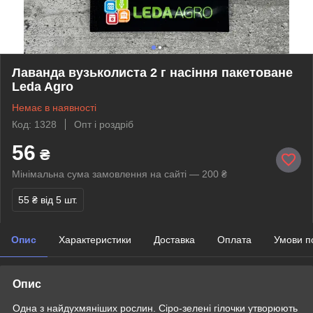
Лаванда вузьколиста 2 г насіння пакетоване
Leda Agro
Немає в наявності
Код: 1328
Опт і роздріб
56
₴
Мінімальна сума замовлення на сайті — 200 ₴
55 ₴
від 5 шт.
Опис
Характеристики
Доставка
Оплата
Умови п
Опис
Одна з найдухмяніших рослин. Сіро-зелені гілочки утворюють