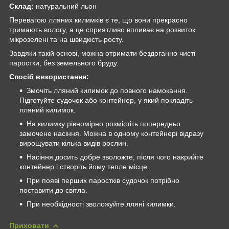
Склад:
натуральний льон
Перевагою лляних килимків є те, що вони прекрасно
тримають вологу, а це сприятливо впливає на розвиток
мікрозелені та на швидкість росту.
Завдяки такій основі, можна отримати бездоганно чисті
паростки, без земельного бруду.
Спосіб використання:
Змочіть лляний килимок до повного намокання.
Підготуйте судочок або контейнер, у який покладіть
лляний килимок.
На килимку рівномірно розмістіть попередньо
замочене насіння. Можна в одному контейнері відразу
вирощувати кілька видів рослин.
Насіння досить добре зволожте, після чого накрийте
контейнер і створіть йому тепле місце.
При появі перших паростків судочок потрібно
поставити до світла.
При необхідності зволожуйте лляні килимки.
Приховати