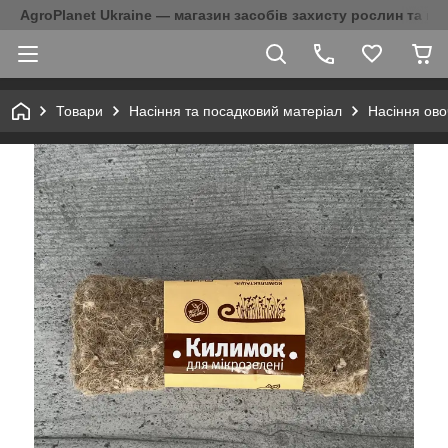
AgroPlanet Ukraine — магазин засобів захисту рослин та на
Товари
Насіння та посадковий матеріал
Насіння ово