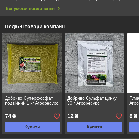
Всі умови повернення
Подібні товари компанії
Добриво Суперфосфат
Добриво Сульфат цинку
Гума
подвійний 1 кг Агроресурс
30 г Агроресурс
Агро
74
12
8
₴
₴
₴
Купити
Купити