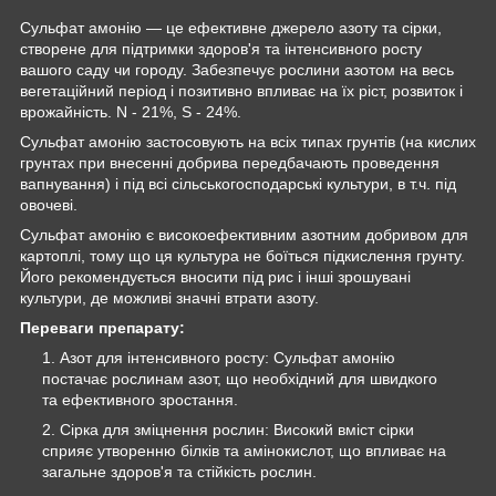
Сульфат амонію — це ефективне джерело азоту та сірки,
створене для підтримки здоров'я та інтенсивного росту
вашого саду чи городу. Забезпечує рослини азотом на весь
вегетаційний період і позитивно впливає на їх ріст, розвиток і
врожайність. N - 21%, S - 24%.
Сульфат амонію застосовують на всіх типах грунтів (на кислих
грунтах при внесенні добрива передбачають проведення
вапнування) і під всі сільськогосподарські культури, в т.ч. під
овочеві.
Сульфат амонію є високоефективним азотним добривом для
картоплі, тому що ця культура не боїться підкислення грунту.
Його рекомендується вносити під рис і інші зрошувані
культури, де можливі значні втрати азоту.
Переваги препарату:
Азот для інтенсивного росту: Сульфат амонію
постачає рослинам азот, що необхідний для швидкого
та ефективного зростання.
Сірка для зміцнення рослин: Високий вміст сірки
сприяє утворенню білків та амінокислот, що впливає на
загальне здоров'я та стійкість рослин.