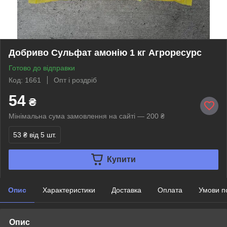
Добриво Сульфат амонію 1 кг Агроресурс
Готово до відправки
Код: 1661
Опт і роздріб
54
₴
Мінімальна сума замовлення на сайті — 200 ₴
53 ₴
від 5 шт.
Купити
Опис
Характеристики
Доставка
Оплата
Умови п
Опис