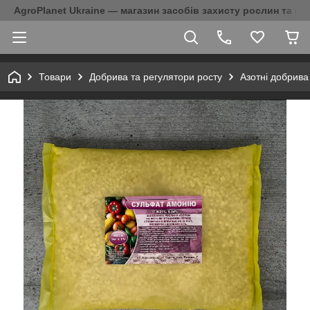
AgroPlanet Ukraine — магазин засобів захисту рослин та на
Товари
Добрива та регулятори росту
Азотні добрива