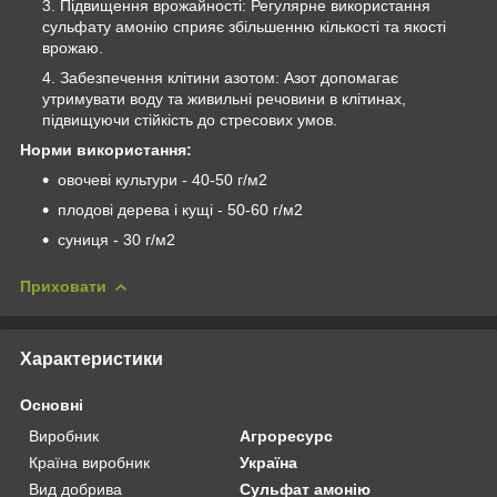
Підвищення врожайності: Регулярне використання
сульфату амонію сприяє збільшенню кількості та якості
врожаю.
Забезпечення клітини азотом: Азот допомагає
утримувати воду та живильні речовини в клітинах,
підвищуючи стійкість до стресових умов.
Норми використання:
овочеві культури - 40-50 г/м2
плодові дерева і кущі - 50-60 г/м2
суниця - 30 г/м2
Приховати
Характеристики
Основні
Виробник
Агроресурс
Країна виробник
Україна
Вид добрива
Сульфат амонію