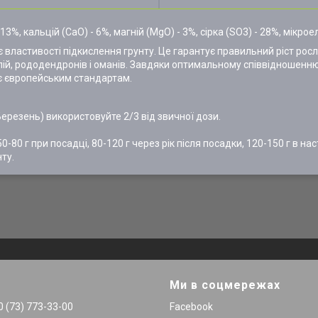
- 13%, кальцій (CaO) - 6%, магній (MgO) - 3%, сірка (SO3) - 28%, мікро
ластивості підкислення грунту. Це гарантує правильний ріст росли
ій, рододендронів і оманів. Завдяки оптимальному співвідношенню
є європейським стандартам.
(Березень) використовуйте 2/3 від звичної дози.
0 г при посадці, 80-120 г через рік після посадки, 120-150 г в нас
ту.
Ми в соцмережах
 (73) 773-33-00
Facebook