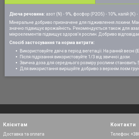
Діюча речовина:
азот (N) - 9%, фосфор (P2O5) - 10%, калій (К) 
Мінеральне добриво призначене для підживлення лохини. Має в
значно підвищує врожайність. Рекомендується також для азал
мікроелементів підвищує здоров'я рослин. Добриво відповіда
Спосіб застосування та норма витрати:
Використовуйте двічі в період вегетації. На ранній весні 
Після підрізання використовуйте 1/3 від звичної дози.
Звична доза для середнього розміру рослини становить 50-8
Для використання вирішуйте добриво з верхнім лоєм грун
Клієнтам
Контакти
Доставка та оплата
Телефон: +380