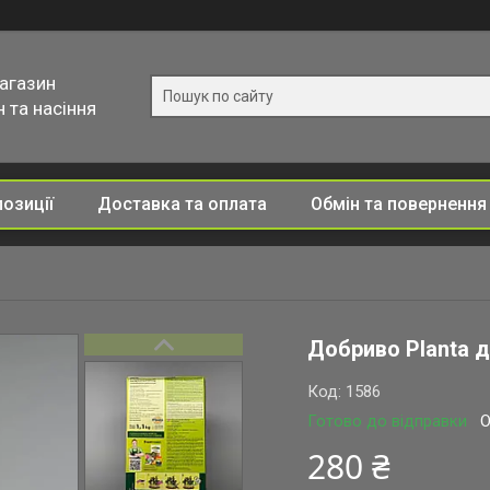
магазин
 та насіння
позиції
Доставка та оплата
Обмін та повернення
Добриво Planta д
Код:
1586
Готово до відправки
О
280 ₴