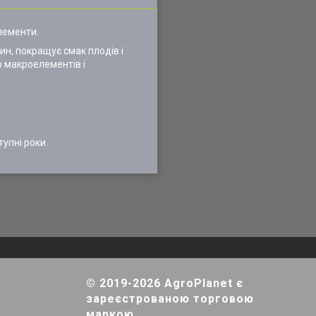
елементи.
н, покращує смак плодів і
 макроелементів і
тупні роки.
© 2019-2026 AgroPlanet є
зареєстрованою торговою
маркою