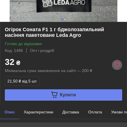
Огірок Соната F1 1 г бджолозапильний
насіння пакетоване Leda Agro
Готово до відправки
Код: 1486
Опт і роздріб
32
₴
Мінімальна сума замовлення на сайті — 200 ₴
21,50 ₴
від 5 шт.
Купити
Опис
Характеристики
Доставка
Оплата
Умови п