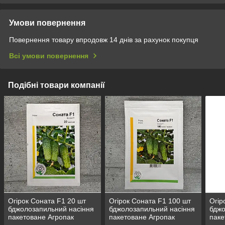
Умови повернення
Повернення товару впродовж 14 днів за рахунок покупця
Всі умови повернення
Подібні товари компанії
Огірок Соната F1 20 шт
Огірок Соната F1 100 шт
Огір
бджолозапильний насіння
бджолозапильний насіння
бджо
пакетоване Агропак
пакетоване Агропак
паке