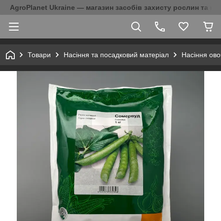
AgroPlanet Ukraine — магазин засобів захисту рослин та на
Товари
Насіння та посадковий матеріал
Насіння ово