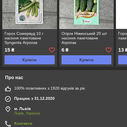
Горох Сомервуд 10 г
Огірок Ніжинський 20 шт
Горо
насіння пакетоване
насіння пакетоване
паке
Syngenta Агропак
Агропак
15
6
13
₴
₴
Купити
Купити
Про нас
100% позитивних з 1920 відгуків за рік
Працює з 31.12.2020
м. Львів
Львів, Україна
Контакти