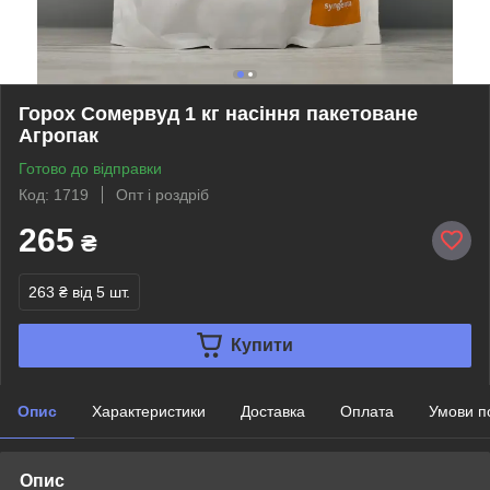
Горох Сомервуд 1 кг насіння пакетоване
Агропак
Готово до відправки
Код: 1719
Опт і роздріб
265
₴
263 ₴
від 5 шт.
Купити
Опис
Характеристики
Доставка
Оплата
Умови п
Опис