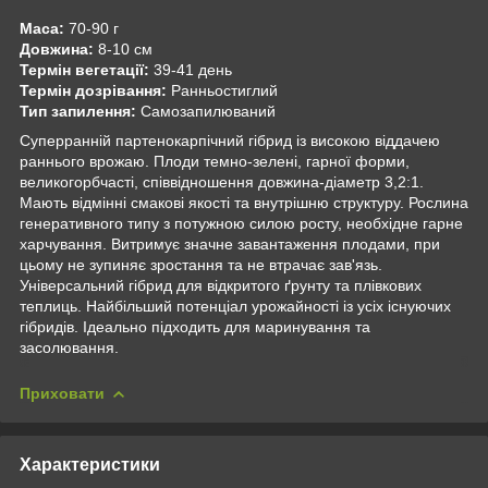
Маса:
70-90 г
Довжина:
8-10 см
Термін вегетації:
39-41 день
Термін дозрівання:
Ранньостиглий
Тип запилення:
Самозапилюваний
Суперранній партенокарпічний гібрид із високою віддачею
раннього врожаю. Плоди темно-зелені, гарної форми,
великогорбчасті, співвідношення довжина-діаметр 3,2:1.
Мають відмінні смакові якості та внутрішню структуру. Рослина
генеративного типу з потужною силою росту, необхідне гарне
харчування. Витримує значне завантаження плодами, при
цьому не зупиняє зростання та не втрачає зав'язь.
Універсальний гібрид для відкритого ґрунту та плівкових
теплиць. Найбільший потенціал урожайності із усіх існуючих
гібридів. Ідеально підходить для маринування та
засолювання.
Приховати
Характеристики