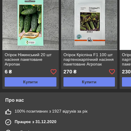
Огірок Ніжинський 20 шт
Огірок Кріспіна F1 100 шт
Огір
насіння пакетоване
партенокарпічний насіння
парт
Агропак
пакетоване Агропак
паке
6
270
230
₴
₴
Купити
Купити
Про нас
100% позитивних з 1927 відгуків за рік
Працює з 31.12.2020