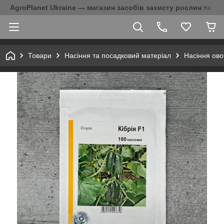
AgroPlanet Ukraine — магазин засобів захисту рослин та на
Товари
Насіння та посадковий матеріал
Насіння ово