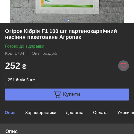
Огірок Кібрія F1 100 шт партенокарпічний
насіння пакетоване Агропак
Готово до відправки
Код: 1734
Опт і роздріб
252
₴
251 ₴
від 5 шт.
Купити
Опис
Характеристики
Доставка
Оплата
Умови п
Опис