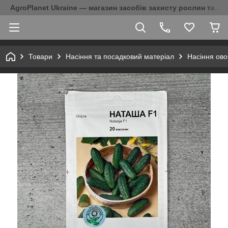
AgroPlanet Ukraine — магазин засобів захисту рослин та на
Товари
Насіння та посадковий матеріал
Насіння ово