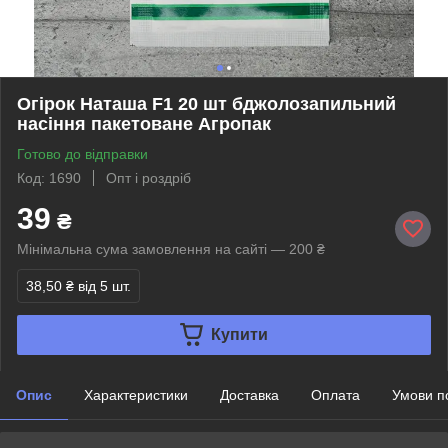
Огірок Наташа F1 20 шт бджолозапильний
насіння пакетоване Агропак
Готово до відправки
Код: 1690
Опт і роздріб
39
₴
Мінімальна сума замовлення на сайті — 200 ₴
38,50 ₴
від 5 шт.
Купити
Опис
Характеристики
Доставка
Оплата
Умови п