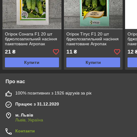
Огірок Соната F1 20 шт
Огірок Тітус F1 20 шт
Огір
бджолозапильний насіння
бджолозапильний насіння
бджо
пакетоване Агропак
пакетоване Агропак
паке
21
11
12
₴
₴
Купити
Купити
Про нас
100% позитивних з 1926 відгуків за рік
Працює з 31.12.2020
м. Львів
Львів, Україна
Контакти