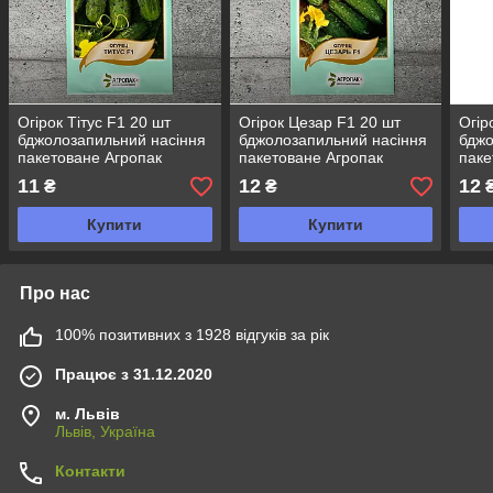
Огірок Тітус F1 20 шт
Огірок Цезар F1 20 шт
Огір
бджолозапильний насіння
бджолозапильний насіння
бджо
пакетоване Агропак
пакетоване Агропак
паке
11
12
12
₴
₴
Купити
Купити
Про нас
100% позитивних з 1928 відгуків за рік
Працює з 31.12.2020
м. Львів
Львів, Україна
Контакти