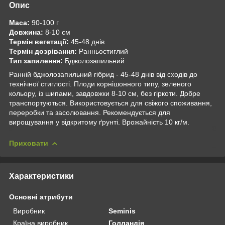
Опис
Маса:
90-100 г
Довжина:
8-10 см
Термін вегетації:
45-48 днів
Термін дозрівання:
Ранньостиглий
Тип запилення:
Бджолозапильний
Ранній бджолозапильний гібрид - 45-48 днів від сходів до
технічної стиглості. Плоди корнішонного типу, зеленого
кольору, із шипами, завдовжки 8-10 см, без гіркоти. Добре
транспортуються. Використовується для свіжого споживання,
переробки та засолювання. Рекомендується для
вирощування у відкритому ґрунті. Врожайність 10 кг/м.
Приховати
Характеристики
Основні атрибути
Виробник
Seminis
Країна виробник
Голландія