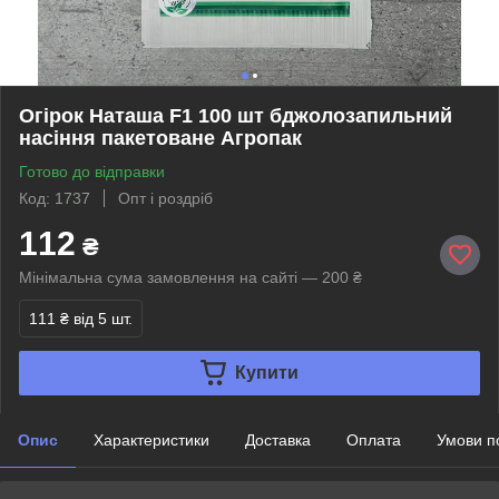
Огірок Наташа F1 100 шт бджолозапильний
насіння пакетоване Агропак
Готово до відправки
Код: 1737
Опт і роздріб
112
₴
Мінімальна сума замовлення на сайті — 200 ₴
111 ₴
від 5 шт.
Купити
Опис
Характеристики
Доставка
Оплата
Умови п