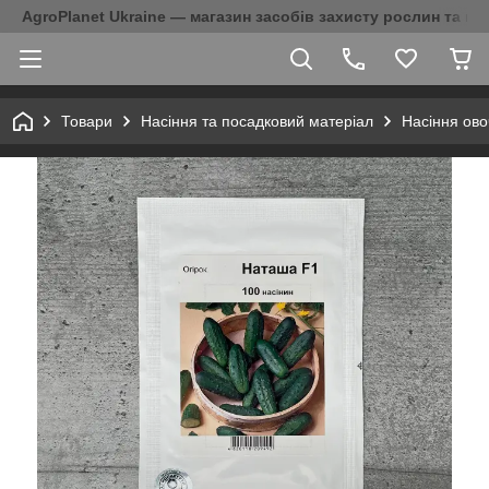
AgroPlanet Ukraine — магазин засобів захисту рослин та на
Товари
Насіння та посадковий матеріал
Насіння ово