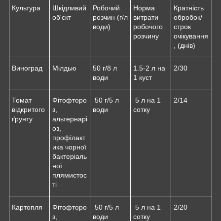
Культура
Шкідливий
Робочий
Норма
Кратність
об'єкт
розчин (г/л
витрати
обробок/
води)
робочого
строк
розчину
очікування
, (днів)
Виноград
Мілдью
50 г/8 л
1.5-2 л на
2/30
води
1 куст
Томат
Фітофторо
50 г/5 л
5 л на 1
2/14
відкритого
з,
води
сотку
ґрунту
альтернарі
оз,
профілакт
ика чорної
бактеріаль
ної
плямистос
ті
Картопля
Фітофторо
50 г/5 л
5 л на 1
2/20
з,
води
сотку