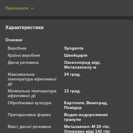
Приховати
Характеристики
Основні
Виробник
Syngenta
Країна виробник
Швейцарія
Діюча речовина
Оксихлорид міді,
Металаксилу-м
Максимальна
24 град.
температура ефективної
дії
Мінімальна температура
12 град.
ефективної дії
Оброблювані культури.
Картопля, Виноград,
Помідор
Препаративна форма
Водно-водорозчинні
гранули
Вміст діючої речовини
Металаксил–М 20 г/кг,
Хлорокис міді 142 г/кг