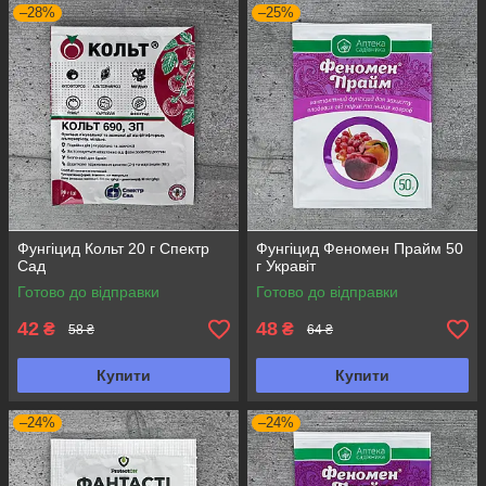
–28%
–25%
Фунгіцид Кольт 20 г Спектр
Фунгіцид Феномен Прайм 50
Сад
г Укравіт
Готово до відправки
Готово до відправки
42
48
₴
₴
58 ₴
64 ₴
Купити
Купити
–24%
–24%