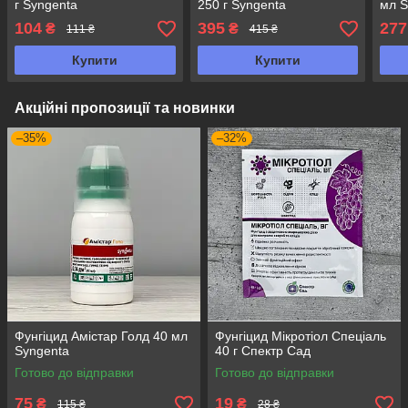
г Syngenta
250 г Syngenta
мл S
104
395
277
₴
₴
111 ₴
415 ₴
Купити
Купити
Акційні пропозиції та новинки
–35%
–32%
Фунгіцид Амістар Голд 40 мл
Фунгіцид Мікротіол Спеціаль
Syngenta
40 г Спектр Сад
Готово до відправки
Готово до відправки
75
19
₴
₴
115 ₴
28 ₴