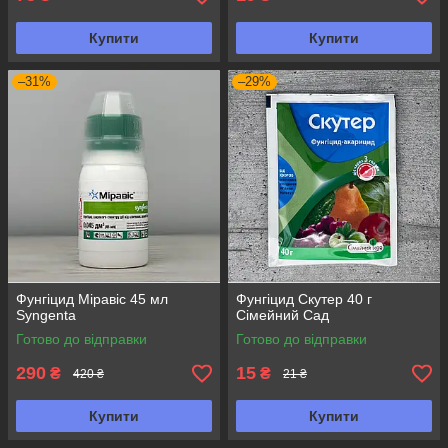
Купити
Купити
–31%
–29%
Фунгіцид Міравіс 45 мл
Фунгіцид Скутер 40 г
Syngenta
Сімейний Сад
Готово до відправки
Готово до відправки
290
15
₴
₴
420 ₴
21 ₴
Купити
Купити