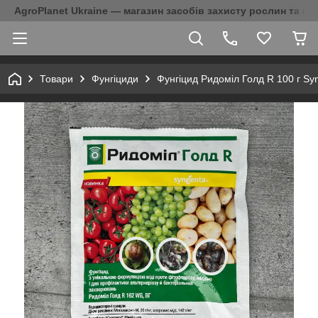
AgroPlanet Ukraine — магазин засобів захисту рослин та на
Товари
Фунгіциди
Фунгіцид Ридоміл Голд R 100 г Sy