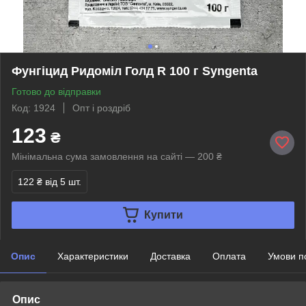
Фунгіцид Ридоміл Голд R 100 г Syngenta
Готово до відправки
Код: 1924
Опт і роздріб
123
₴
Мінімальна сума замовлення на сайті — 200 ₴
122 ₴
від 5 шт.
Купити
Опис
Характеристики
Доставка
Оплата
Умови п
Опис