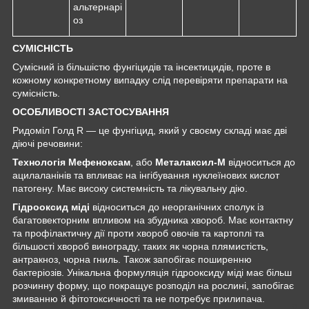
альтернарі
оз
СУМІСНІСТЬ
Сумісний із більшістю фунгіцидів та інсектицидів, проте в
кожному конкретному випадку слід перевіряти препарати на
сумісність.
ОСОБЛИВОСТІ ЗАСТОСУВАННЯ
Ридоміл Голд R — це фунгіцид, який у своєму складі має дві
діючі речовини:
Технологія Мефеноксам
, або
Металаксил-М
відноситься до
ацилаланінів та впливає на інгібування нуклеїнових кислот
патогену. Має високу системність та лікувальну дію.
Гідрооксид міді
відноситься до неорганічних сполук із
багатовекторним впливом на збудника хвороб. Має контактну
та профілактичну дії проти хвороб овочів та картоплі та
більшості хвороб винограду, таких як чорна плямистість,
антракноз, чорна гниль. Також запобігає поширенню
бактеріозів. Унікальна формуляція гідрооксиду міді має більш
розчинну форму, що покращує розподіл на рослині, запобігає
змиванню й фітотоксичності та не потребує прилипача.