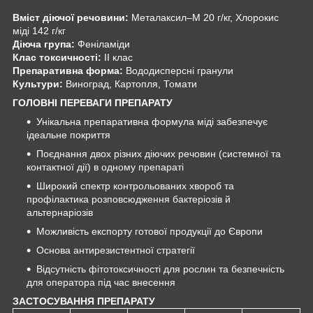
Вміст діючої речовини:
Металаксил–М 20 г/кг, Хлорокис
міді 142 г/кг
Діюча група:
Феніламіди
Клас токсичності:
II клас
Препаративна форма:
Вододисперсні гранули
Культури:
Виноград, Картопля, Томати
ГОЛОВНІ ПЕРЕВАГИ ПРЕПАРАТУ
Унікальна препаративна формула міді забезпечує
ідеальне покриття
Поєднання двох різних діючих речовин (системної та
контактної дії) в одному препараті
Широкий спектр контрольованих хвороб та
профілактика розповсюдження бактеріозів й
альтернаріозів
Можливість експорту готової продукції до Європи
Основа антирезистентної стратегії
Відсутність фітотоксичності для рослин та безпечність
для оператора під час внесення
ЗАСТОСУВАННЯ ПРЕПАРАТУ