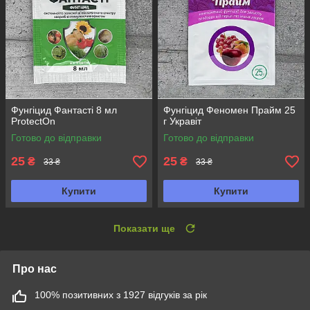
Фунгіцид Фантасті 8 мл
Фунгіцид Феномен Прайм 25
ProtectOn
г Укравіт
Готово до відправки
Готово до відправки
25
25
₴
₴
33 ₴
33 ₴
Купити
Купити
Показати ще
Про нас
100% позитивних з 1927 відгуків за рік