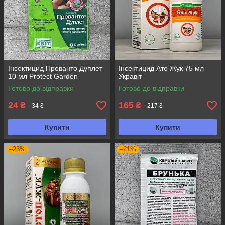
Інсектицид Прованто Дуплет
Інсектицид Ато Жук 75 мл
10 мл Protect Garden
Укравіт
Готово до відправки
Готово до відправки
24
165
₴
₴
34 ₴
217 ₴
Купити
Купити
–23%
–21%