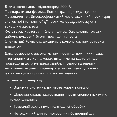
Діюча речовина:
Імідаклоприд 200 г/л
Препаративна форма:
Концентрат, що емульгується
Призначення:
Високоефективний малотоксичний інсектицид
системної і контактної дії проти колорадського жука з
тривалим захистом
Культура:
Картопля, яблуня, слива, баклажани, томати,
цибуля, цукровий буряк, троянди, капуста
Спектр дії:
Комплекс шкідників з колючо-сисним ротовим
апаратом
Дана розробка є високоякісним інсектицидом, який надає
інтенсивний вплив на комах-шкідників на картоплі, що
призводить до їх негайної загибелі. Варто відзначити
економічність даного препарату, так як однієї упаковки
достатньо для обробки 5 соток насаджень.
Переваги препарату:
Відмінна системна дія через корені і стебло
Широкий спектр застосування проти сисних і гризучих
комах-шкідників
Тривалий захист вже після однієї обробки
Нетоксичний для теплокровних і безпечний для