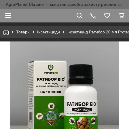
AgroPlanet Ukraine — магазин засобів захисту рослин та на
Товари
Інсектициди
Інсектицид Ратибор 20 мл Prote