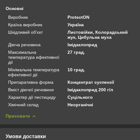
Основні
Виробник
ProtectON
Країна виробник
Україна
Шкідливий об'єкт
Листовійки, Колорадський
жук, Цибульна муха
Діюча речовина
Імідаклоприд
Максимальна
27 град.
температура ефективної
дії
Мінімальна температура
10 град.
ефективної дії
Препаративна форма
Концентрат суспензії
Вміст діючої речовини
Імідаклоприд 200 г/л
Характер дії пестициду
Суцільного
Хімічний склад
Неорганічні
Приховати
Умови доставки