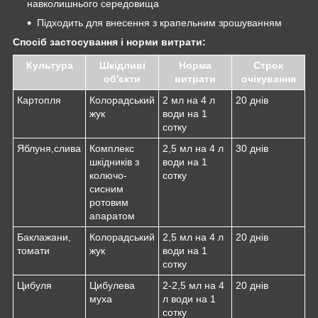
навколишнього середовища
Підходить для внесення з крапельним зрошуванням
Спосіб застосування і норми витрати:
Культура
Шкідливі
Норма
Строк
об'єкти
витрати
очікування
Картопля
Колорадський
2 мл на 4 л
20 днів
жук
води на 1
сотку
Яблуня,слива
Комплекс
2,5 мл на 4 л
30 днів
шкідників з
води на 1
колючо-
сотку
сисним
ротовим
апаратом
Баклажани,
Колорадський
2,5 мл на 4 л
20 днів
томати
жук
води на 1
сотку
Цибуля
Цибулева
2-2,5 мл на 4
20 днів
муха
л води на 1
сотку