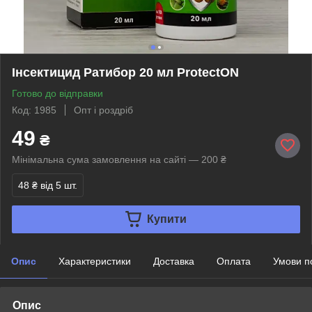
Інсектицид Ратибор 20 мл ProtectON
Готово до відправки
Код: 1985
Опт і роздріб
49
₴
Мінімальна сума замовлення на сайті — 200 ₴
48 ₴
від 5 шт.
Купити
Опис
Характеристики
Доставка
Оплата
Умови п
Опис