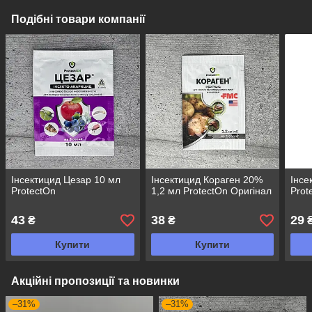
Подібні товари компанії
Інсектицид Цезар 10 мл
Інсектицид Кораген 20%
Інсе
ProtectOn
1,2 мл ProtectOn Оригінал
Prot
43
38
29
₴
₴
Купити
Купити
Акційні пропозиції та новинки
–31%
–31%