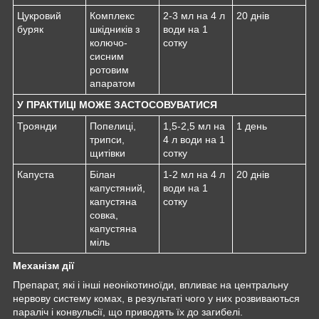
Цукровий
Комплекс
2-3 мл на 4 л
20 днів
буряк
шкідників з
води на 1
колючо-
сотку
сисним
ротовим
апаратом
У ПРАКТИЦІ МОЖЕ ЗАСТОСОВУВАТИСЯ
Троянди
Попелиці,
1,5-2,5 мл на
1 день
трипси,
4 л води на 1
щитівки
сотку
Капуста
Білан
1-2 мл на 4 л
20 днів
капустяний,
води на 1
капустяна
сотку
совка,
капустяна
міль
Механізм дії
Препарат, які і інші неонікотиноїди, впливає на центральну
нервову систему комах, в результаті чого у них розвиваються
параліч і конвульсії, що приводять їх до загибелі.