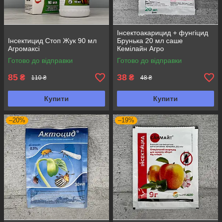
Інсектоакарицид + фунгіцид
Інсектицид Стоп Жук 90 мл
Брунька 20 мл саше
Агромаксі
Кемілайн Агро
Готово до відправки
Готово до відправки
85
38
₴
₴
110 ₴
48 ₴
Купити
Купити
–20%
–19%