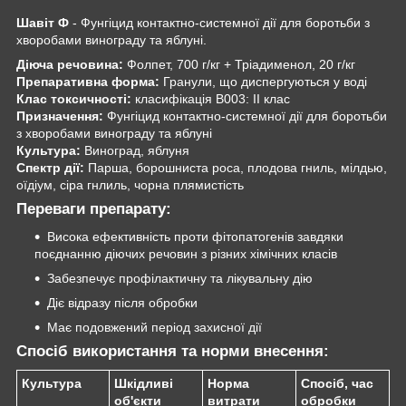
Шавіт Ф
- Фунгіцид контактно-системної дії для боротьби з
хворобами винограду та яблуні.
Діюча речовина:
Фолпет, 700 г/кг + Тріадименол, 20 г/кг
Препаративна форма:
Гранули, що диспергуються у воді
Клас токсичності:
класифікація В003: ІІ клас
Призначення:
Фунгіцид контактно-системної дії для боротьби
з хворобами винограду та яблуні
Культура:
Виноград, яблуня
Спектр дії:
Парша, борошниста роса, плодова гниль, мілдью,
оїдіум, сіра гнлиль, чорна плямистість
Переваги препарату:
Висока ефективність проти фітопатогенів завдяки
поєднанню діючих речовин з різних хімічних класів
Забезпечує профілактичну та лікувальну дію
Діє відразу після обробки
Має подовжений період захисної дії
Спосіб використання та норми внесення:
Культура
Шкідливі
Норма
Спосіб, час
об'єкти
витрати
обробки