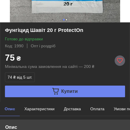
Фунгіцид Шавіт 20 г ProtectOn
Готово до відправки
Код: 1990
Опт і роздріб
75
₴
Мінімальна сума замовлення на сайті — 200 ₴
74 ₴
від 5 шт.
Купити
Опис
Характеристики
Доставка
Оплата
Умови п
Опис