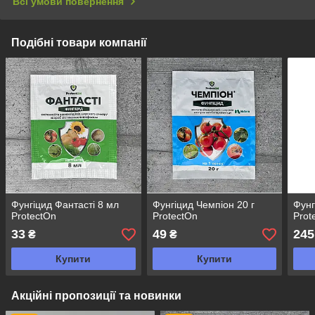
Всі умови повернення
Подібні товари компанії
Фунгіцид Фантасті 8 мл
Фунгіцид Чемпіон 20 г
Фунг
ProtectOn
ProtectOn
Prot
33
49
245
₴
₴
Купити
Купити
Акційні пропозиції та новинки