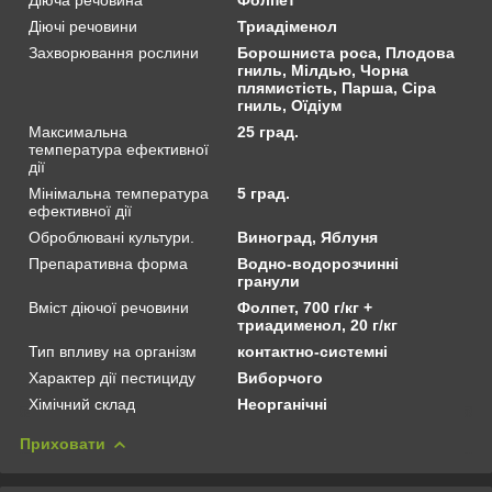
Діючі речовини
Триадіменол
Захворювання рослини
Борошниста роса, Плодова
гниль, Мілдью, Чорна
плямистість, Парша, Сіра
гниль, Оїдіум
Максимальна
25 град.
температура ефективної
дії
Мінімальна температура
5 град.
ефективної дії
Оброблювані культури.
Виноград, Яблуня
Препаративна форма
Водно-водорозчинні
гранули
Вміст діючої речовини
Фолпет, 700 г/кг +
триадименол, 20 г/кг
Тип впливу на організм
контактно-системні
Характер дії пестициду
Виборчого
Хімічний склад
Неорганічні
Приховати