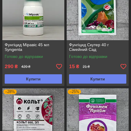
Фунгіцид Міравіс 45 мл
Фунгіцид Скутер 40 г
Syngenta
Сімейний Сад
Готово до відправки
Готово до відправки
290
15
₴
₴
420 ₴
21 ₴
Купити
Купити
–28%
–25%