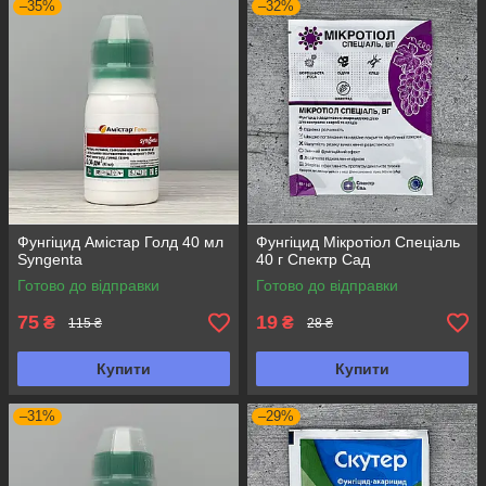
–35%
–32%
Фунгіцид Амістар Голд 40 мл
Фунгіцид Мікротіол Спеціаль
Syngenta
40 г Спектр Сад
Готово до відправки
Готово до відправки
75
19
₴
₴
115 ₴
28 ₴
Купити
Купити
–31%
–29%