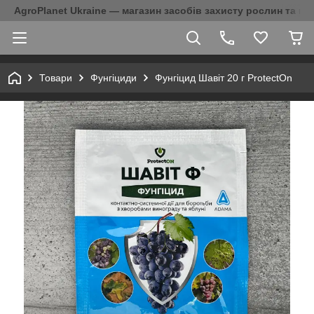
AgroPlanet Ukraine — магазин засобів захисту рослин та на
Товари
Фунгіциди
Фунгіцид Шавіт 20 г ProtectOn