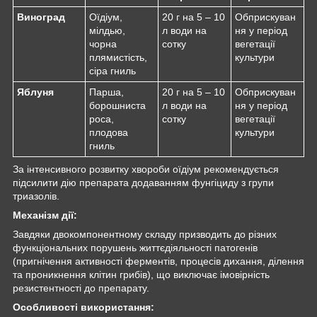
Виноград
Оїдіум,
20 г на 5 – 10
Обприскуван
мілдью,
л води на
ня у період
чорна
сотку
вегетації
плямистість,
культури
сіра гниль
Яблуня
Парша,
20 г на 5 – 10
Обприскуван
борошниста
л води на
ня у період
роса,
сотку
вегетації
плодова
культури
гниль
За інтенсивного розвитку хвороби оїдіум рекомендується
підсилити дію препарата додаванням фунгіциду з групи
триазолів.
Механізм дії:
Завдяки двокомпонентному складу призводить до різних
функціональних порушень життєдіяльності патогенів
(пригнічення активності ферментів, процесів дихання, ділення
та проникнення клітин грибів), що виключає імовірність
резистентності до препарату.
Особливості використання: