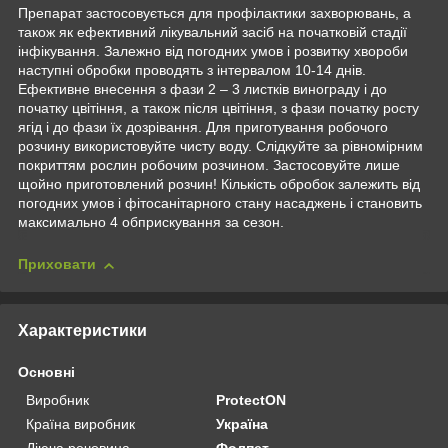
Препарат застосовується для профілактики захворювань, а
також як ефективний лікувальний засіб на початковій стадії
інфікування. Залежно від погодних умов і розвитку хвороби
наступні обробки проводять з інтервалом 10-14 днів.
Ефективне внесення з фази 2 – 3 листків винограду і до
початку цвітіння, а також після цвітіння, з фази початку росту
ягід і до фази їх дозрівання. Для приготування робочого
розчину використовуйте чисту воду. Слідкуйте за рівномірним
покриттям рослин робочим розчином. Застосовуйте лише
щойно приготовлений розчин! Кількість обробок залежить від
погодних умов і фітосанітарного стану насаджень і становить
максимально 4 обприскування за сезон.
Приховати
Характеристики
Основні
Виробник
ProtectON
Країна виробник
Україна
Діюча речовина
Фолпет