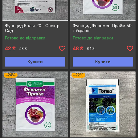
Фунгіцид Кольт 20 г Спектр
Фунгіцид Феномен Прайм 50
Сад
г Укравіт
Готово до відправки
Готово до відправки
42
48
₴
₴
58 ₴
64 ₴
Купити
Купити
–24%
–22%