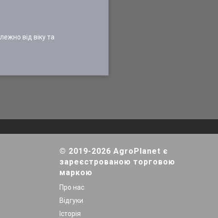
лежно від віку та
© 2019-2026 AgroPlanet є
зареєстрованою торговою
маркою
Про нас
Відгуки
Історія