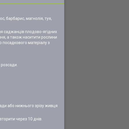
с, барбарис, магнолія, туя,
ня саджанців плодово-ягідних
ння, а також наситити рослини
о посадкового матеріалу з
 розсади.
сади або нижнього зрізу живця
вторити через 10 днів.