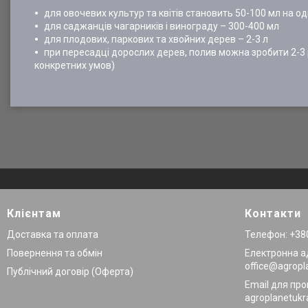
для овочевих культур та квітів становить 50-100 мл на о
для саджанців чагарників і винограду – 300-400 мл
для плодових, паркових та хвойних дерев – 2-3 л
при пересадці дорослих дерев, полив можна зробити 2-3 р
конкретних умов)
Клієнтам
Контакти
Доставка та оплата
Телефон: +380
Повернення та обмін
Електронна а
office@agropl
Публічний договір (Оферта)
Email для про
agroplanetuk