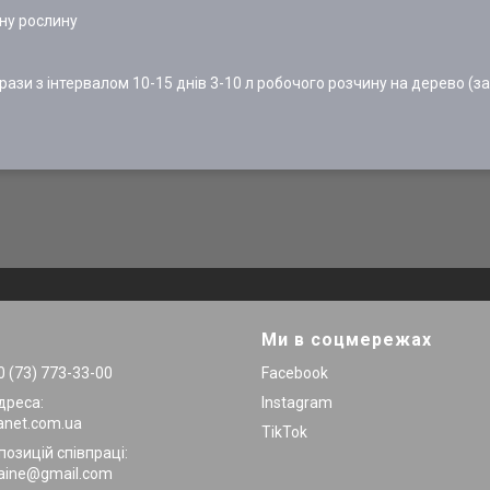
дну рослину
ази з інтервалом 10-15 днів 3-10 л робочого розчину на дерево (за
Ми в соцмережах
 (73) 773-33-00
Facebook
дреса:
Instagram
anet.com.ua
TikTok
позицій співпраці:
raine@gmail.com