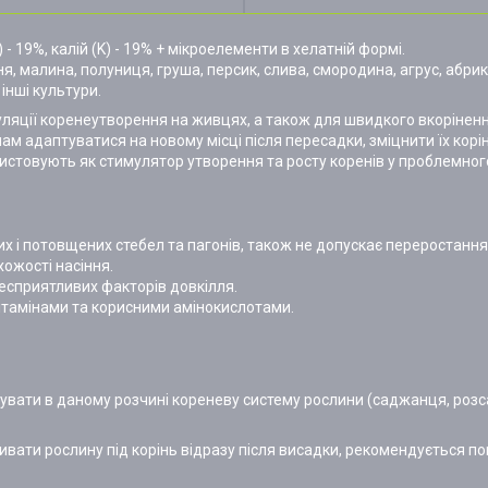
P) - 19%, калій (K) - 19% + мікроелементи в хелатній формі.
я, малина, полуниця, груша, персик, слива, смородина, агрус, абрико
 інші культури.
ляції коренеутворення на живцях, а також для швидкого вкорінен
 адаптуватися на новому місці після пересадки, зміцнити їх корі
стовують як стимулятор утворення та росту коренів у проблемног
 і потовщених стебел та пагонів, також не допускає переростання
ожості насіння.
несприятливих факторів довкілля.
ітамінами та корисними амінокислотами.
очувати в даному розчині кореневу систему рослини (саджанця, роз
оливати рослину під корінь відразу після висадки, рекомендується по