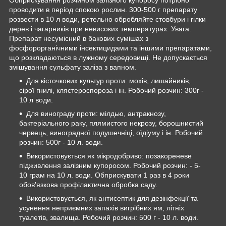
проводити в період спокою рослин. 300-500 г препарату
розвести в 10 л води, ретельно обробляйте стовбури і гілки
дерев і чагарників при невисоких температурах. Увага:
Препарат несумісний в бакових сумішах з
фосфорорганічними інсектицидами та іншими препаратами,
що розкладаються в лужному середовищі. Не допускається
змішування сульфату заліза з вапном.
Для кісточкових культур проти: мохів, лишайників,
сірої гнилі, клястероспороза і ін. Робочий розчин: 300г -
10 л води.
Для винограду проти: мілдью, антракнозу,
бактеріального раку, плямистого некрозу, борошнистий
червець, виноградної подушечніці, оїдіуму і ін. Робочий
розчин: 500г - 10 л. води.
Використовується як мікродобриво: позакореневе
підживлення залізним купоросом. Робочий розчин: - 5-
10 грам на 10 л. води. Обприскувати 1 раз в 4 роки
обов'язкова профілактична обробка саду.
Використовується, як антисептик для дезінфекції та
усунення неприємних запахів вигрібних ям, літніх
туалетів, звалища. Робочий розчин: 500 г - 10 л. води.