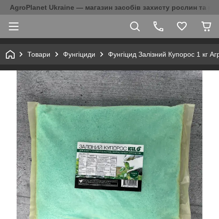
AgroPlanet Ukraine — магазин засобів захисту рослин та на
Товари
Фунгіциди
Фунгіцид Залізний Купорос 1 кг А