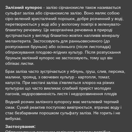
Залізний купорос
- залізо сірчанокисле також називається
сульфат заліза або сірчанокисле залізо. Воно являє собою
сіро-зелений кристалічний порошок, добре розчинний у воді,
перетворюється у воді або у вологому повітрі в зеленувато-
блакитну речовину. Це неорганічна речовина в природі
зустрічається у вигляді блакитно-жовтих напливів мінералу
мелантерита. Застосовують для ранньовесняного (до
розпускання бруньок) або осіннього (після листопада)
обприскування плодово-ягідних культур. Після розпускання
бруньок залізний купорос не застосовують, тому що він
обпікає листки.
Брак заліза часто зустрічається у яблунь, груш, слив, персика,
малини, троянд, з овочевих культур - картопля, томат,
капуста. При нестачі заліза з'являється хлороз на різних
культурах що часто викликає слабкий приріст молодих
пагонів, недорозвиненість листя і недорозвинення плодів
Водний розчин залізного купоросу має металевий терпкий
смак. Сухий реактив поступово вивітрюється, втрачає воду і
стає безбарвним порошком сульфату заліза. Не горить і не
вибухає.
Застосування:
Обприскування розчином залізного купоросу потрібно