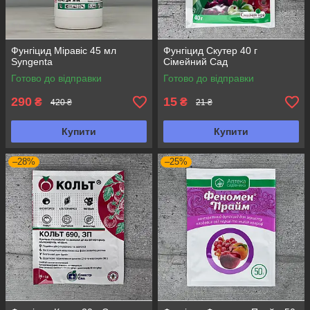
Фунгіцид Міравіс 45 мл
Фунгіцид Скутер 40 г
Syngenta
Сімейний Сад
Готово до відправки
Готово до відправки
290
15
₴
₴
420 ₴
21 ₴
Купити
Купити
–28%
–25%