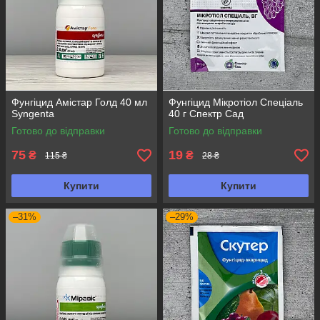
Фунгіцид Амістар Голд 40 мл
Фунгіцид Мікротіол Спеціаль
Syngenta
40 г Спектр Сад
Готово до відправки
Готово до відправки
75
19
₴
₴
115 ₴
28 ₴
Купити
Купити
–31%
–29%