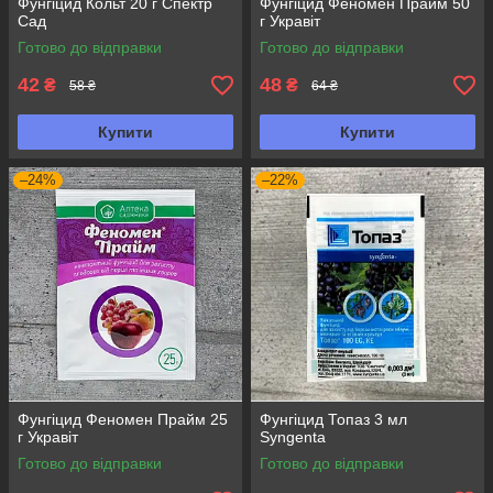
Фунгіцид Кольт 20 г Спектр
Фунгіцид Феномен Прайм 50
Сад
г Укравіт
Готово до відправки
Готово до відправки
42
48
₴
₴
58 ₴
64 ₴
Купити
Купити
–24%
–22%
Фунгіцид Феномен Прайм 25
Фунгіцид Топаз 3 мл
г Укравіт
Syngenta
Готово до відправки
Готово до відправки