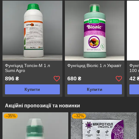
Фунгіцид Топсін-М 1 л
Фунгіцид Віоліс 1 л Укравіт
Фунг
Sumi Agro
100 
896
680
42
₴
₴
Купити
Купити
Акційні пропозиції та новинки
–35%
–32%