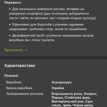
Переваги:
Для загального живлення рослин, впливає на
утворення хлорофілу (дає поліпшену забарвлення
листя і квітів, як квіткових так і плодово-ягідних культур).
Ефективно для боротьби з різними садовими
шкідниками, грибкових спор, мохів та лишайників.
Дезінфікуючий засіб і усунення неприємних запахів
вигрібних ям і літніх туалетів.
Приховати
Характеристики
Основні
Виробник
Агроресурс
Країна виробник
Україна
Захворювання рослини
Борошниста роса, Хлороз,
Парша, Стеблова іржа,
Бактеріальний рак, Сіра
гниль, Іржа, Чорна цвіль