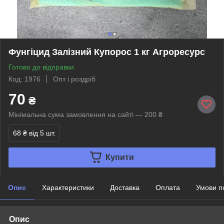
Фунгіцид Залізний Купорос 1 кг Агроресурс
Готово до відправки
Код: 1976
Опт і роздріб
70
₴
Мінімальна сума замовлення на сайті — 200 ₴
68 ₴
від 5 шт.
Купити
Опис
Характеристики
Доставка
Оплата
Умови п
Опис