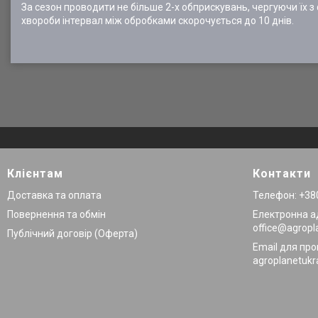
За сезон проводити не більше 2-х обприскувань, чергуючи їх з ф
хвороби інтервал між обробками скорочується до 10 днів.
Клієнтам
Контакти
Доставка та оплата
Телефон: +380
Повернення та обмін
Електронна а
office@agropl
Публічний договір (Оферта)
Email для про
agroplanetuk