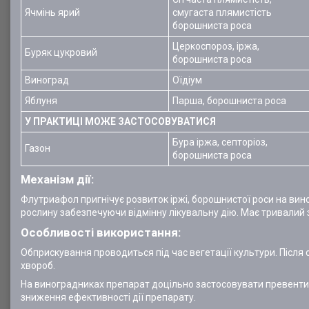
Ячмінь ярий
смугаста плямистість
борошниста роса
Церкоспороз, іржа,
Буряк цукровий
борошниста роса
Виноград
Оїдіум
Яблуня
Парша, борошниста роса
У ПРАКТИЦІ МОЖЕ ЗАСТОСОВУВАТИСЯ
Бура іржа, септоріоз,
Газон
борошниста роса
Механізм дії:
Флутриафол пригнічує розвиток іржі, борошнистої роси на вино
рослину забезпечуючи відмінну лікувальну дію. Має тривалий 
Особливості використання:
Обприскування проводиться під час вегетації культури. Після
хвороб.
На виноградниках препарат доцільно застосовувати превенти
зниження ефективності дії препарату.