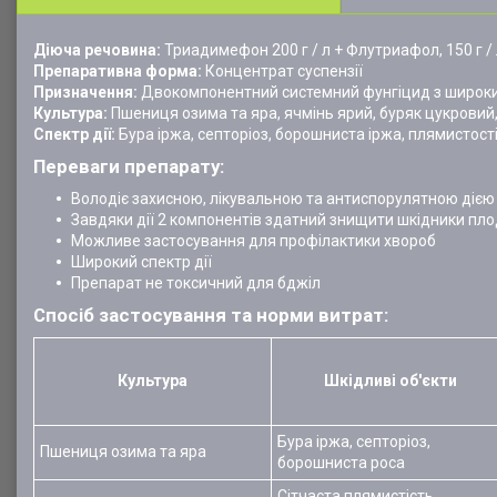
Діюча речовина:
Триадимефон 200 г / л + Флутриафол, 150 г /
Препаративна форма:
Концентрат суспензії
Призначення:
Двокомпонентний системний фунгіцид з широки
Культура:
Пшениця озима та яра, ячмінь ярий, буряк цукровий
Спектр дії:
Бура іржа, септоріоз, борошниста іржа, плямистост
Переваги препарату:
Володіє захисною, лікувальною та антиспорулятною дією 
Завдяки дії 2 компонентів здатний знищити шкідники пло
Можливе застосування для профілактики хвороб
Широкий спектр дії
Препарат не токсичний для бджіл
Спосіб застосування та норми витрат:
Культура
Шкідливі об'єкти
Бура іржа, септоріоз,
Пшениця озима та яра
борошниста роса
Сітчаста плямистість,