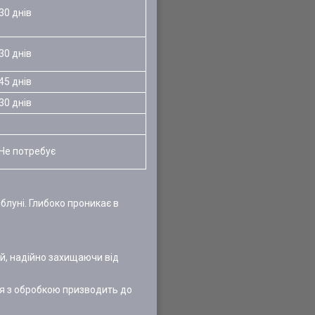
30 днів
30 днів
45 днів
30 днів
Не потребує
блуні. Глибоко проникає в
ій, надійно захищаючи від
ня з обробкою призводить до