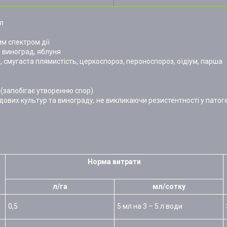
 л
м спектром дії
, виноград, яблуня
і, смугаста плямистість, церкоспороз, пероноспороз, оїдіум, парша
(запобігає утворенню спор)
дових культур та винограду, не викликаючи резистентності у патог
Норма витрати
л/га
мл/сотку
0,5
5 мл на 3 – 5 л води