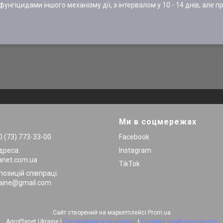
унгіцидами іншого механізму дії, з інтервалом у 10 - 14 днів, але 
Ми в соцмережах
 (73) 773-33-00
Facebook
дреса:
Instagram
anet.com.ua
TikTok
позицій співпраці:
raine@gmail.com
Сайт створений на маркетплейсі
Prom.ua
AgroPlanet Ukraine |
Поскаржитися на контент
|
Політика конфіденційності