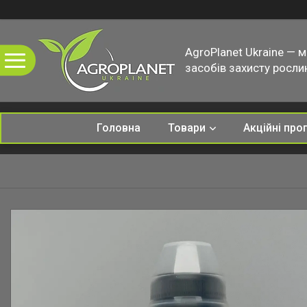
AgroPlanet Ukraine — 
засобів захисту рослин
Головна
Товари
Акційні про