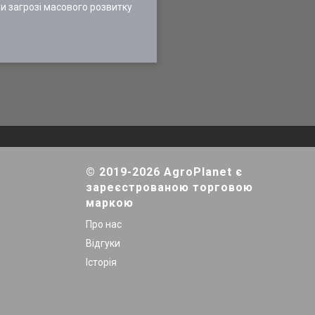
при загрозі масового розвитку
© 2019-2026 AgroPlanet є
зареєстрованою торговою
маркою
Про нас
Відгуки
Історія