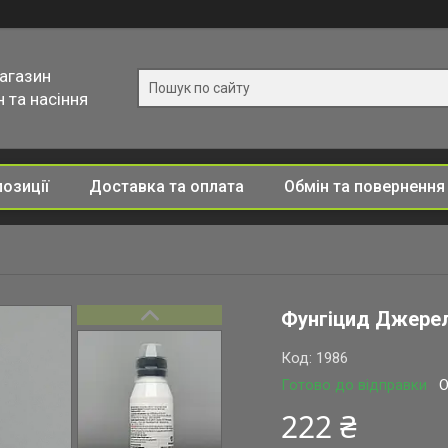
магазин
 та насіння
позиції
Доставка та оплата
Обмін та повернення
Фунгіцид Джерел
Код:
1986
Готово до відправки
О
222 ₴