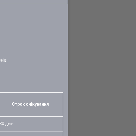
енів
Строк очікування
30 днів