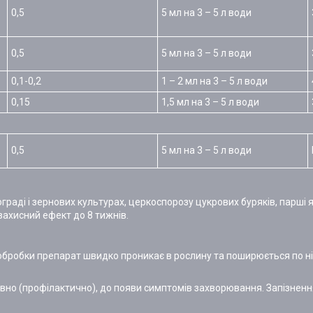
0,5
5 мл на 3 – 5 л води
0,5
5 мл на 3 – 5 л води
0,1-0,2
1 – 2 мл на 3 – 5 л води
0,15
1,5 мл на 3 – 5 л води
0,5
5 мл на 3 – 5 л води
граді і зернових культурах, церкоспорозу цукрових буряків, парші я
захисний ефект до 8 тижнів.
 обробки препарат швидко проникає в рослину та поширюється по н
вно (профілактично), до появи симптомів захворювання. Запізнен