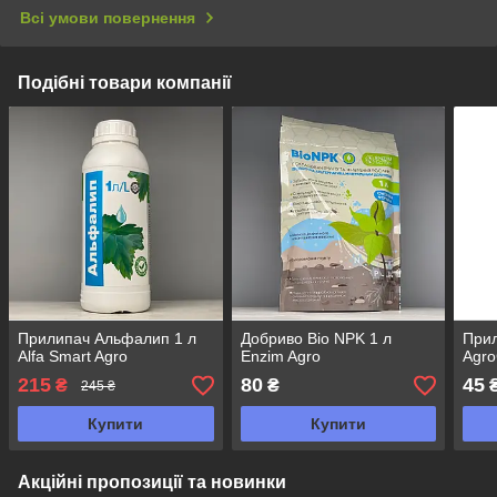
Всі умови повернення
Подібні товари компанії
Прилипач Альфалип 1 л
Добриво Bio NPK 1 л
Прил
Alfa Smart Agro
Enzim Agro
Agro
215
80
45
₴
₴
245 ₴
Купити
Купити
Акційні пропозиції та новинки