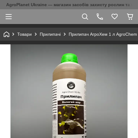
AgroPlanet Ukraine — магазин засобів захисту рослин та на
Товари
Прилипачі
Прилипач АгроХем 1 л AgroChem 