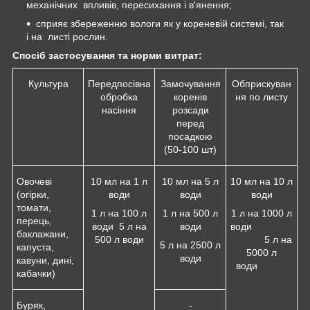
механічних впливів, пересихання і в'янення;
сприяє збереженню вологи як у кореневій системі, так
і на листі рослин.
Спосіб застосування та норми витрат:
Культура
Передпосівна
Замочування
Обприскуван
обробка
коренів
ня по листу
насіння
розсади
перед
посадкою
(50-100 шт)
Овочеві
10 мл на 1 л
10 мл на 5 л
10 мл на 10 л
(огірки,
води
води
води
томати,
1 л на 100 л
1 л на 500 л
1 л на 1000 л
перець,
води 5 л на
води
води
баклажани,
500 л води
5 л на
5 л на 2500 л
капуста,
5000 л
води
кавуни, дині,
води
кабачки)
Буряк,
-