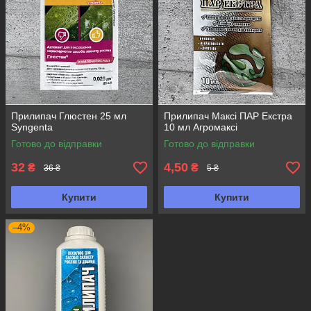
Прилипач Глюстен 25 мл
Прилипач Максі ПАР Екстра
Syngenta
10 мл Агромаксі
Готово до відправки
Готово до відправки
32
4,50
₴
₴
36 ₴
5 ₴
Купити
Купити
–4%