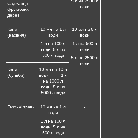
5 л на 2500 л
Саджанця
води
фруктових
дерев
Квіти
10 мл на 1 л
10 мл на 5 л
(насіння)
води
води
1 л на 100 л
1 л на 500 л
води 5 л на
води
500 л води
5 л на 2500 л
води
Квіти
10 мл на 10 л
(бульби)
води 1 л
на 1000 л
води 5 л на
5000 л води
Газонні трави
10 мл на 1 л
-
води
1 л на 100 л
води 5 л на
500 л води