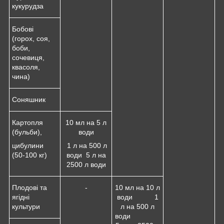
кукурудза
Бобові
(горох, соя,
боби,
сочевиця,
квасоля,
чина)
Соняшник
Картопля
10 мл на 5 л
(бульби),
води
цибулини
1 л на 500 л
(50-100 кг)
води 5 л на
2500 л води
Плодові та
-
10 мл на 10 л
ягідні
води 1
культури
л на 500 л
води