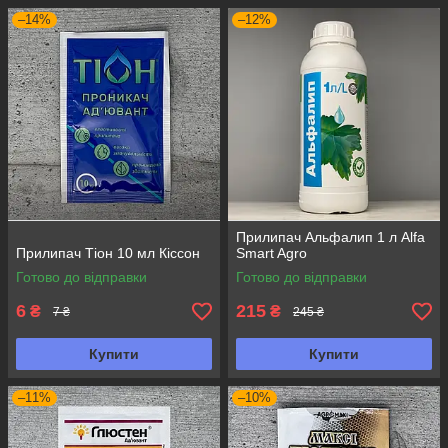
–14%
–12%
Прилипач Альфалип 1 л Alfa
Прилипач Тіон 10 мл Кіссон
Smart Agro
Готово до відправки
Готово до відправки
6
215
₴
₴
7 ₴
245 ₴
Купити
Купити
–11%
–10%