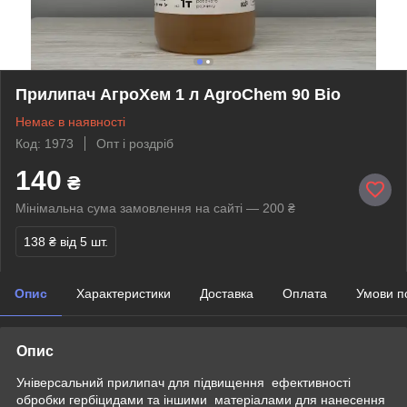
Прилипач АгроХем 1 л AgroChem 90 Bio
Немає в наявності
Код: 1973
Опт і роздріб
140
₴
Мінімальна сума замовлення на сайті — 200 ₴
138 ₴
від 5 шт.
Опис
Характеристики
Доставка
Оплата
Умови п
Опис
Універсальний прилипач для підвищення ефективності
обробки гербіцидами та іншими матеріалами для нанесення