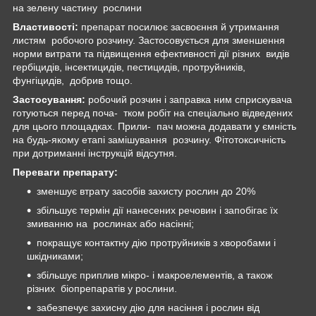
на зелену частину рослини
Властивості:
препарат посилює засвоєння й утримання
листям робочого розчину. Застосовується для зменшення
норми витрати та підвищення ефективності дії різних видів
гербіцидів, інсектицидів, пестицидів, протруйників,
фунгіцидів, добрив тощо.
Застосування:
робочий розчин і заправка ним сприскувача
готуються перед поча- тком робіт на спеціально відведених
для цього площадках. Прили- пач можна додавати у ємність
на будь-якому етапі замішування розчину. Фітотоксичність
при дотриманні інструкцій відсутня.
Переваги препарату:
зменшує втрату засобів захисту рослин до 20%
збільшує термін дії нанесених речовин і запобігає їх
змиванню на рослинах або насінні;
покращує контактну дію протруйників з хворобами і
шкідниками;
збільшує приплив мікро- і макроелементів, а також
різних біопрепаратів у рослини.
забезпечує захисну дію для насіння і рослин від