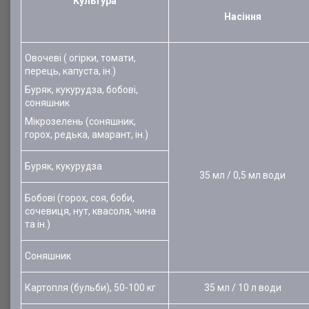
Культура
Насіння
Овочеві ( огірки, томати,
перець, капуста, ін.)
Буряк, кукурудза, бобові,
соняшник
Мікрозелень (соняшник,
горох, редька, амарант, ін.)
Буряк, кукурудза
35 мл / 0,5 мл води
Бобові (горох, соя, боби,
сочевиця, нут, квасоля, чина
та ін.)
Соняшник
Картопля (бульби), 50-100 кг
35 мл / 10 л води