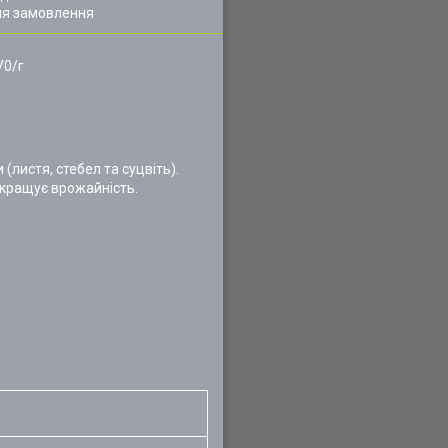
ля замовлення
У0/г
(листя, стебел та суцвіть).
окращує врожайність.