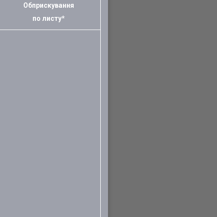
Обприскування
по листу*