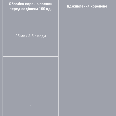
Обробка коренів рослин
Підживлення кореневе
перед садінням 100 од.
35 мл / 3-5 л води
-