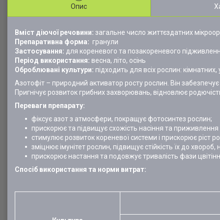
Опис
Х
Вміст діючої речовини:
загальне число життєздатних мікроорг
Препаративна форма:
гранули
Застосування:
для кореневого та позакореневого підживлення
Період використання:
весна, літо, осінь
Оброблювані культури:
підходить для всіх рослин: кімнатних, 
Азотофіт – природний активатор росту рослин. Він забезпечує 
Пригнічує розвиток грибних захворювань, відновлює родючіст
Переваги препарату:
фіксує азот з атмосфери, покращує фотосинтез рослин;
прискорює та підвищує схожість насіння та приживлення 
стимулює розвиток кореневої системи і прискорює ріст ро
зміцнює імунітет рослин, підвищує стійкість їх до хвороб,
прискорює настання та подовжує тривалість фази цвітінн
Спосіб використання та норми витрат: