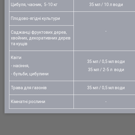
Цибуля, часник, 5-10 кг
35 мл / 10 л води
Плодово-ягідні культури
-
Саджанці фруктових дерев,
хвойних, декоративних дерев
та кущів
Квіти
35 мл / 0,5 мл води
- насіння,
35 мл / 2-5 л води
- бульби, цибулини
Трава для газонів
35 мл / 0,5 мл води
Кімнатні рослини
-