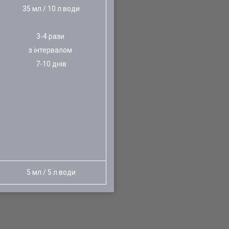
35 мл / 10 л води
3-4 рази
з інтервалом
7-10 днів
5 мл / 5 л води