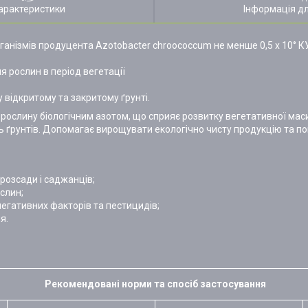
арактеристики
Інформація д
анізмів продуцента Azotobacter chroococcum не менше 0,5 х 10° К
 рослин в період вегетації
у відкритому та закритому ґрунті.
рослину біологічним азотом, що сприяє розвитку вегетативної маси 
ь ґрунтів. Допомагає вирощувати екологічно чисту продукцію та п
розсади і саджанців;
слин;
 негативних факторів та пестицидів;
я.
Рекомендовані норми та спосіб застосування