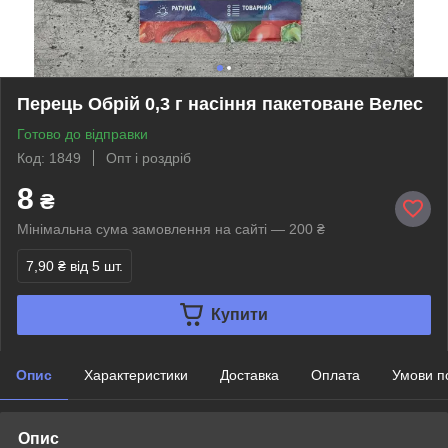
Перець Обрій 0,3 г насіння пакетоване Велес
Готово до відправки
Код: 1849
Опт і роздріб
8
₴
Мінімальна сума замовлення на сайті — 200 ₴
7,90 ₴
від 5 шт.
Купити
Опис
Характеристики
Доставка
Оплата
Умови п
Опис