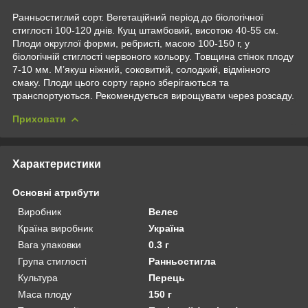
Ранньостиглий сорт. Вегетаційний період до біологічної
стиглості 100-120 днів. Кущ штамбовий, висотою 40-55 см.
Плоди округлої форми, ребристі, масою 100-150 г, у
біологічній стиглості червоного кольору. Товщина стінок плоду
7-10 мм. М’якуш ніжний, соковитий, солодкий, відмінного
смаку. Плоди цього сорту гарно зберігаються та
транспортуються. Рекомендується вирощувати через розсаду.
Приховати
Характеристики
Основні атрибути
Виробник
Велес
Країна виробник
Україна
Вага упаковки
0.3 г
Група стиглості
Ранньостигла
Культура
Перець
Маса плоду
150 г