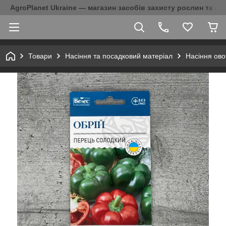
AgroPlanet Ukraine — магазин засобів захисту рослин та на
Товари
Насіння та посадковий матеріал
Насіння ово