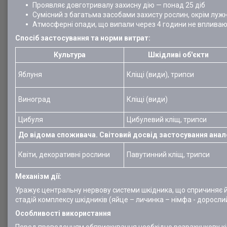
Проявляє довготривалу захисну дію — понад 25 діб
Сумісний з багатьма засобами захисту рослин, окрім луж
Атмосферні опади, що випали через 4 години не впливают
Спосіб застосування та норми витрат:
Культура
Шкідливі об'єкти
Яблуня
Кліщі (види), трипси
Виноград
Кліщі (види)
Цибуля
Цибулевий кліщ, трипси
До відома споживача. Світовий досвід застосування анал
Квіти, декоративні рослини
Павутинний кліщ, трипси
Механізм дії:
Уражує центральну нервову системи шкідника, що спричиняє йо
стадій комплексу шкідників (яйце – личинка – німфа - дорослий
Особливості використання