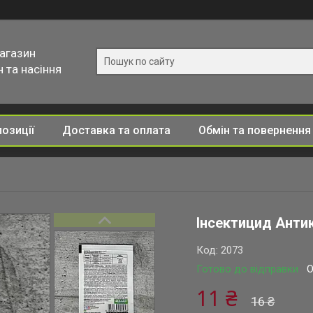
магазин
 та насіння
позиції
Доставка та оплата
Обмін та повернення
Інсектицид Анти
Код:
2073
Готово до відправки
О
11 ₴
16 ₴