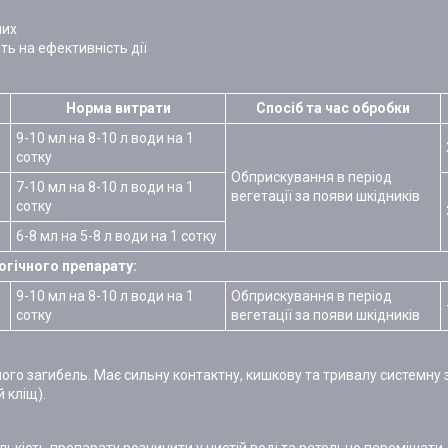
них
ь на ефективність дії
Норма витрати
Спосіб та час обробки
9-10 мл на 8-10 л води на 1
сотку
Обприскування в період
7-10 мл на 8-10 л води на 1
вегетації за появи шкідників
сотку
6-8 мл на 5-8 л води на 1 сотку
огічного препарату:
9-10 мл на 8-10 л води на 1
Обприскування в період
сотку
вегетації за появи шкідників
го загибель. Має сильну контактну, кишкову та тривалу системну 
 кліщ).