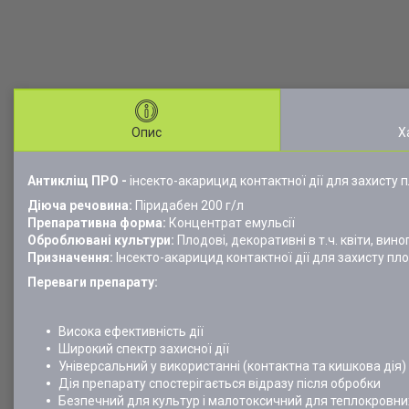
Опис
Х
Антикліщ ПРО
-
інсекто-акарицид контактної дії для захисту 
Діюча речовина:
Піридабен 200 г/л
Препаративна форма:
Концентрат емульсії
Оброблювані культури:
Плодові, декоративні в т.ч. квіти, вин
Призначення:
Інсекто-акарицид контактної дії для захисту пл
Переваги препарату:
Висока ефективність дії
Широкий спектр захисної дії
Універсальний у використанні (контактна та кишкова дія)
Дія препарату спостерігається відразу після обробки
Безпечний для культур і малотоксичний для теплокровни