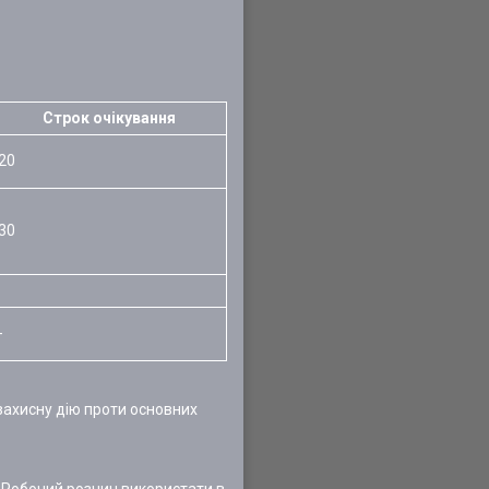
Строк очікування
20
30
-
захисну дію проти основних