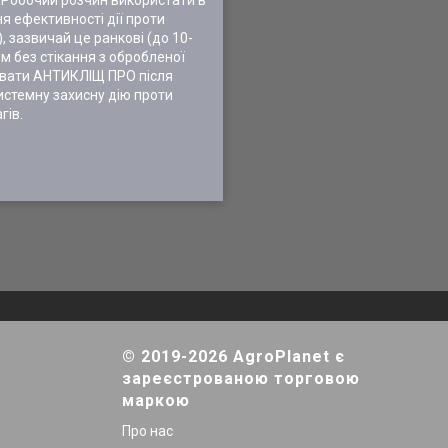
. Робочий розчин використати в
я ефективності дії проти
, зазвичай це ранкові (до 10-
ом без стікання з обробленої
вувати АНТИКЛІЩ ПРО після
системну захисну дію проти
гів.
© 2019-2026 AgroPlanet є
зареєстрованою торговою
маркою
Про нас