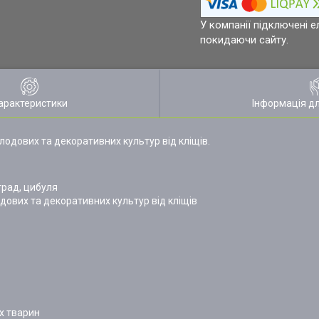
У компанії підключені е
покидаючи сайту.
арактеристики
Інформація д
плодових та декоративних культур від кліщів.
оград, цибуля
одових та декоративних культур від кліщів
х тварин