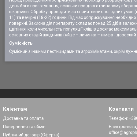
Перед проведенням обприскування необхідно розрахункову кіл
день його приготування, оскільки при довготривалому зберіга
шкідників. Обробку проводити за сприятливих погодних умов (в
11) та вечірні (18-22) години. Під час обприскування необхідн
поверхні. Захисна дія препарату складає понад 25 діб в зале
цвітіння, коли чисельність популяції кліщів досягає максималь
основних стадій шкідників (яйце – личинка – німфа - дорослий
Сумісність
Сумісний з іншими пестицидами та агрохімікатами, окрім лужн
Клієнтам
Контакти
Доставка та оплата
Телефон: +380
Повернення та обмін
Електронна а
office@agropl
Публічний договір (Оферта)