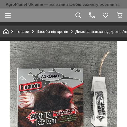
AgroPlanet Ukraine — магазин засобів захисту рослин та на
Товари
Засоби від кротів
Димова шашка від кротів Ан