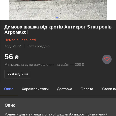
Димова шашка від кротів Антикрот 5 патронів
Агромаксі
Немає в наявності
Код: 2172
Опт і роздріб
56
₴
Мінімальна сума замовлення на сайті — 200 ₴
55 ₴
від 5 шт.
Опис
Характеристики
Доставка
Оплата
Умови п
Опис
Родентицид у вигляді сірчаної шашки Антикрот призначений