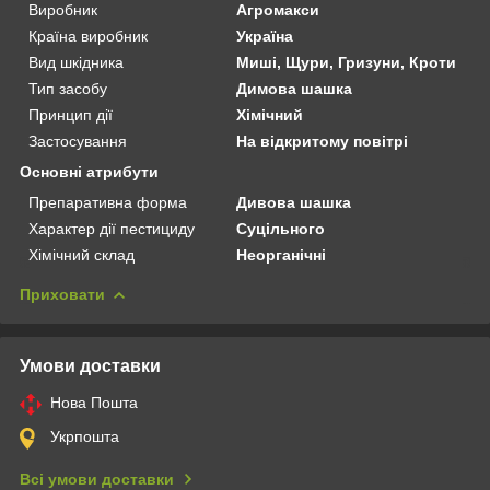
Виробник
Агромакси
Країна виробник
Україна
Вид шкідника
Миші, Щури, Гризуни, Кроти
Тип засобу
Димова шашка
Принцип дії
Хімічний
Застосування
На відкритому повітрі
Основні атрибути
Препаративна форма
Дивова шашка
Характер дії пестициду
Суцільного
Хімічний склад
Неорганічні
Приховати
Умови доставки
Нова Пошта
Укрпошта
Всі умови доставки