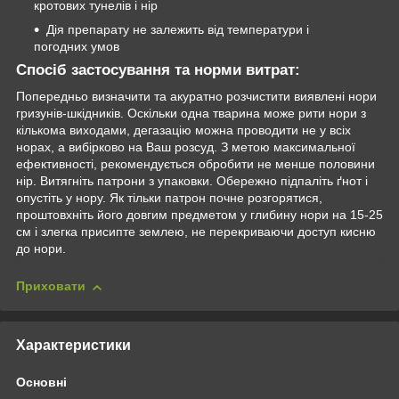
кротових тунелів і нір
Дія препарату не залежить від температури і
погодних умов
Спосіб застосування та норми витрат:
Попередньо визначити та акуратно розчистити виявлені нори
гризунів-шкідників. Оскільки одна тварина може рити нори з
кількома виходами, дегазацію можна проводити не у всіх
норах, а вибірково на Ваш розсуд. З метою максимальної
ефективності, рекомендується обробити не менше половини
нір. Витягніть патрони з упаковки. Обережно підпаліть ґнот і
опустіть у нору. Як тільки патрон почне розгорятися,
проштовхніть його довгим предметом у глибину нори на 15-25
см і злегка присипте землею, не перекриваючи доступ кисню
до нори.
Приховати
Характеристики
Основні