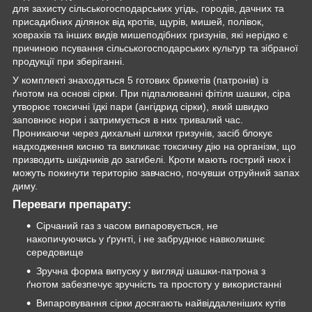
для захисту сільськогосподарських угідь, городів, дачних та
присадибних ділянок від кротів, щурів, мишей, полівок,
ховрахів та інших видів мишеподібних гризунів, які нерідко є
причиною псування сільськогосподарських культур та зібраної
продукції при зберіганні.
У комплекті знаходяться 5 готових брикетів (патронів) із
ґнотом на основі сірки. При підпалюванні фітіля шашки, сіра
утворює токсичні їдкі пари (ангідрид сірки), який швидко
заповнює нори і затримується в них тривалий час.
Проникаючи через дихальні шляхи гризунів, засіб блокує
надходження кисню та викликає токсичну дію на організм, що
призводить шкідників до загибелі. Кроти мають гострий нюх і
можуть покинути територію завчасно, почувши отруйний запах
диму.
Переваги препарату:
Сірчаний газ з часом випаровується, не
накопичуючись у ґрунті, і не забруднює навколишнє
середовище
Зручна форма випуску у вигляді шашки-патрона з
ґнотом забезпечує зручність та простоту у використанні
Випаровування сірки досягають найвіддаленіших кутів