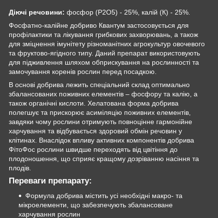
Діючі речовини:
фосфор (P
2
O
5
)
- 25%, калій (К) - 25%.
Фосфатно-калійне добриво Квантум застосовується для
профілактики та лікування грибкових захворювань, а також
для зміцнення імунітету різноманітних агрокультур овочевого
та фруктово-ягідного типу. Даний препарат використовують
для підживлення шляхом обприскування на рослинності та
замочування коренів рослин перед посадкою.
В основі добрива лежить спеціальний склад оптимально
збалансованих поживних елементів – фосфору та калію, а
також органічні кислоти. Хелатована форма добрива
полегшує та прискорює асиміляцію поживних елементів,
завдяки чому рослини отримують повноцінне гармонійне
харчування та відбувається здоровий обмін речовин у
клітинах. Внаслідок впливу активних компонентів добрива
ФітоФос рослини швидше переходять від цвітіння до
плодоношення, що сприяє кращому дозріванню насіння та
плодів.
Переваги препарату:
Формула добрива містить усі необхідні макро- та
мікроелементи, що забезпечують збалансоване
харчування рослин