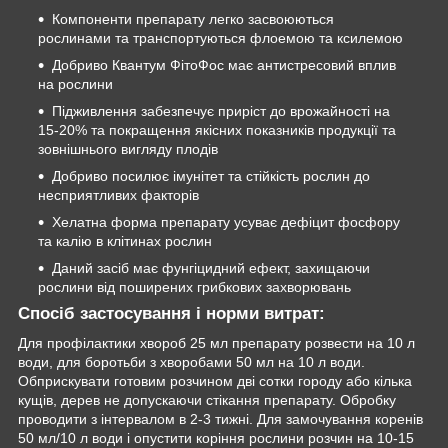
Компоненти препарату легко засвоюються
рослинами та транспортуються флоемою та ксилемою
Добриво Квантум ФітоФос має антистресовий вплив
на рослини
Підживлення забезпечує приріст до врожайності на
15-20% та покращення якісних показників продукції та
зовнішнього вигляду плодів
Добриво посилює імунітет та стійкість рослин до
несприятливих факторів
Хелатна форма препарату усуває дефіцит фосфору
та калію в клітинах рослин
Даний засіб має фунгіцидний ефект, захищаючи
рослини від поширених грибкових захворювань
Спосіб застосування і норми витрат:
Для профілактики хвороб 25 мл препарату розвести на 10 л
води, для боротьби з хворобами 50 мл на 10 л води.
Обприскувати готовим розчином дві сотки городу або кілька
кущів, дерев не допускаючи стікання препарату. Обробку
проводити з інтервалом в 2-3 тижні. Для замочування коренів
50 мл/10 л води і опустити коріння рослини розчин на 10-15