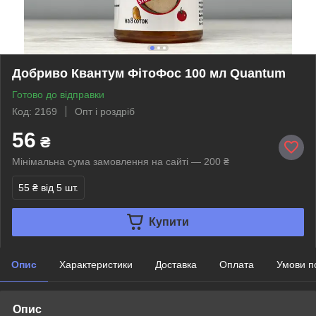
Добриво Квантум ФітоФос 100 мл Quantum
Готово до відправки
Код: 2169
Опт і роздріб
56
₴
Мінімальна сума замовлення на сайті — 200 ₴
55 ₴
від 5 шт.
Купити
Опис
Характеристики
Доставка
Оплата
Умови п
Опис