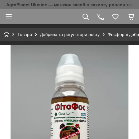
AgroPlanet Ukraine — магазин засобів захисту рослин та на
Товари
Добрива та регулятори росту
Фосфорні добр