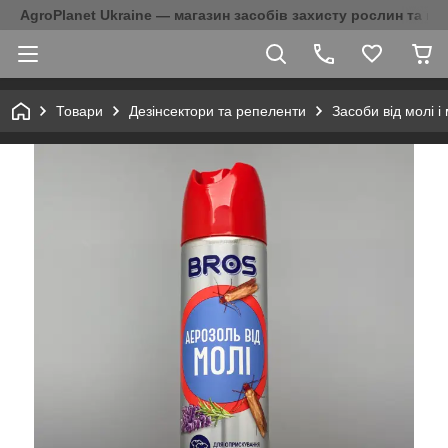
AgroPlanet Ukraine — магазин засобів захисту рослин та на
Товари
Дезінсектори та репеленти
Засоби від молі і