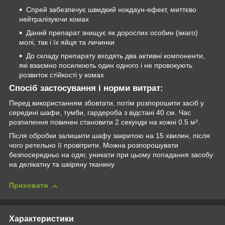
Спрей забезпечує швидкий нокдаун-ефект, миттєво
нейтралізуючи комах
Даний препарат знищує як дорослих особин (імаго)
молі, так і їх яйця та личинки
До складу препарату входять два активні компоненти,
які взаємно посилюють один одного і не провокують
розвиток стійкості у комах
Спосіб застосування і норми витрат:
Перед використанням збовтати, потім розпорошити засіб у
середині шафи, тумби, гардероба з відстані 40 см. Час
розпилення повинен становити 2 секунди на кожні 0.5 м³.
Після обробки залишити шафу закритою на 15 хвилин, після
чого ретельно її провітрити. Можна розпорошувати
безпосередньо на одяг, уникати при цьому попадання засобу
на делікатну та шкіряну тканину
Приховати
Характеристики