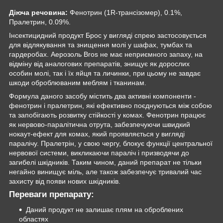
Діюча речовина:
Фенотрин (1R-трансізомер), 0.1%,
Пралетрин, 0.09%.
Інсектицидний продукт Брос у вигляді спрею застосовується
для відлякування та знищення молі у шафах, тумбах та
гардеробах. Аерозоль Bros не має неприємного запаху, на
відміну від аналогових препаратів, знищує як дорослих
особин молі, так і їх яйця та личинки, при цьому не завдає
шкоди оброблюваним меблям і тканинам.
Формула даного засобу містить два активні компоненти -
фенотрин і пралетрин, які ефективно поєднуються між собою
та запобігають розвитку стійкості у комах. Фенотрин працює
як нервово-паралітична отрута, забезпечуючи швидкий
нокаут-ефект для комах, який проявляється у вигляді
паралічу. Пралетрін, у свою чергу, блокує функції центральної
нервової системи, викликаючи параліч і призводячи до
загибелі шкідників. Таким чином, даний препарат не тільки
негайно винищує міль, але також забезпечує тривалий час
захисту від появи нових шкідників.
Переваги препарату:
Даний продукт не залишає плям на оброблених
областях