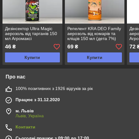
Дезінсектор Ultra Magic
Репелент KRA DEO Family
Дезі
аерозоль від тарганів 150
аерозоль від комарів та
аеро
мл Агромаксі
кліщів 150 мл (дета 7%)
Агро
46
69
72
₴
₴
Купити
Купити
Про нас
100% позитивних з 1926 відгуків за рік
Працює з 31.12.2020
м. Львів
Львів, Україна
Контакти
Сьогодні працює з 09:00 до 17:00