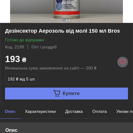
Дезінсектор Аерозоль від молі 150 мл Bros
Готово до відправки
Код: 2199
Опт і роздріб
193
₴
Мінімальна сума замовлення на сайті — 200 ₴
192 ₴
від 5 шт.
Купити
Опис
Характеристики
Доставка
Оплата
Умови п
Опис