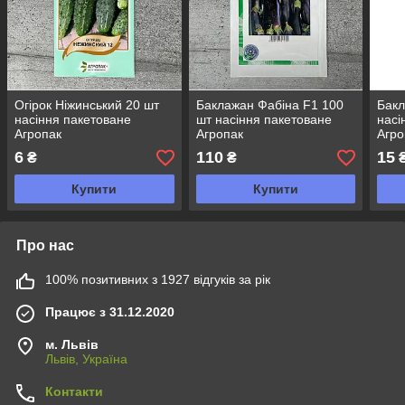
Огірок Ніжинський 20 шт
Баклажан Фабіна F1 100
Бакл
насіння пакетоване
шт насіння пакетоване
насі
Агропак
Агропак
Агро
6
110
15
₴
₴
Купити
Купити
Про нас
100% позитивних з 1927 відгуків за рік
Працює з 31.12.2020
м. Львів
Львів, Україна
Контакти