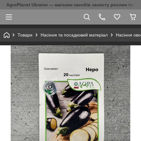
AgroPlanet Ukraine — магазин засобів захисту рослин та на
Товари
Насіння та посадковий матеріал
Насіння ово