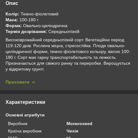
Опис
Колір:
Темно-фіолетовий
Маса:
100-180 г
Форма:
Овально-циліндрична
Термін дозрівання:
Середньопізній
Високоврожайний середньопізній сорт. Вегетаційни період
119-120 днів. Рослина міцна, стресостійка. Плоди овально-
циліндричної форми, темно-фіолетового кольору, вагою 100-
180 г. Сорт має гарну транспортабельність та лежкість.
Призначається для свіжого ринку та переробки. Вирощується
у відкритому грунті.
Приховати
Характеристики
Основні атрибути
Виробник
Moravoseed
Країна виробник
Чехія