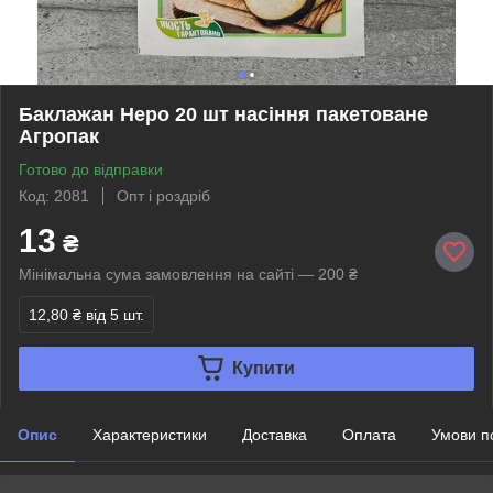
Баклажан Неро 20 шт насіння пакетоване
Агропак
Готово до відправки
Код: 2081
Опт і роздріб
13
₴
Мінімальна сума замовлення на сайті — 200 ₴
12,80 ₴
від 5 шт.
Купити
Опис
Характеристики
Доставка
Оплата
Умови п