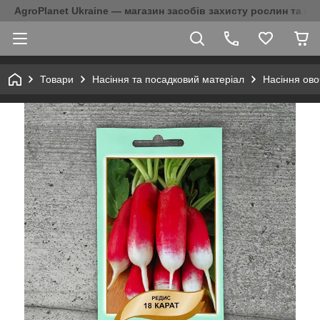
AgroPlanet Ukraine — магазин засобів захисту рослин та на
Товари
Насіння та посадковий матеріал
Насіння ово