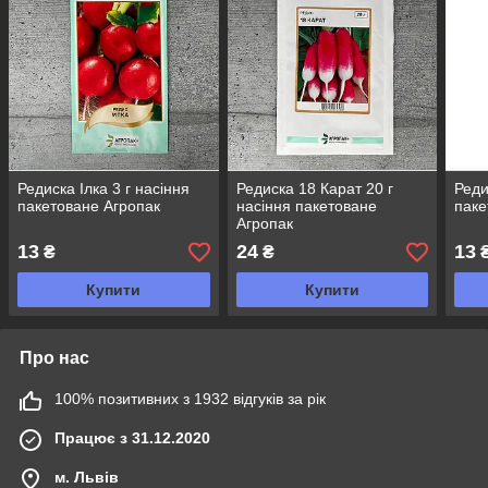
Редиска Ілка 3 г насіння
Редиска 18 Карат 20 г
Реди
пакетоване Агропак
насіння пакетоване
паке
Агропак
13
24
13
₴
₴
Купити
Купити
Про нас
100% позитивних з 1932 відгуків за рік
Працює з 31.12.2020
м. Львів