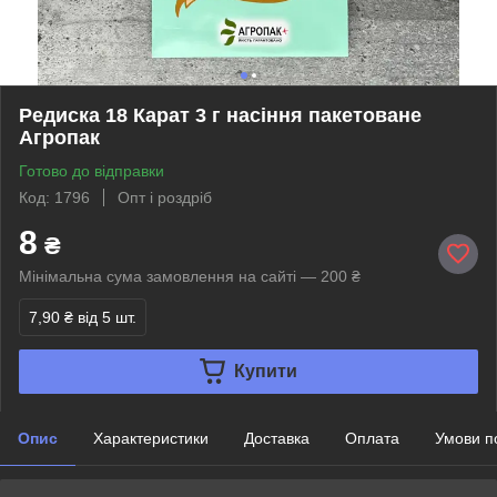
Редиска 18 Карат 3 г насіння пакетоване
Агропак
Готово до відправки
Код: 1796
Опт і роздріб
8
₴
Мінімальна сума замовлення на сайті — 200 ₴
7,90 ₴
від 5 шт.
Купити
Опис
Характеристики
Доставка
Оплата
Умови п