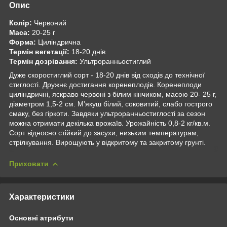
Опис
Колір:
Червоний
Маса:
20-25 г
Форма:
Циліндрична
Термін вегетації:
18-20 днів
Термін дозрівання:
Ультроранньостиглий
Дуже скоростиглий сорт - 18-20 днів від сходів до технічної
стиглості. Дружнє достигання коренеплодів. Коренеплоди
циліндричні, яскраво червоні з білим кінчиком, масою 20- 25 г,
діаметром 1,5-2 см. Мʼякуш білий, соковитий, слабо гострого
смаку, без гіркоти. Завдяки ультроранньостиглості за сезон
можна отримати декілька врожаїв. Урожайність 0,8-2 кг/кв.м.
Сорт відносно стійкий до засухи, низьким температурам,
стрілкування. Вирощують у відкритому та закритому грунті.
Приховати
Характеристики
Основні атрибути