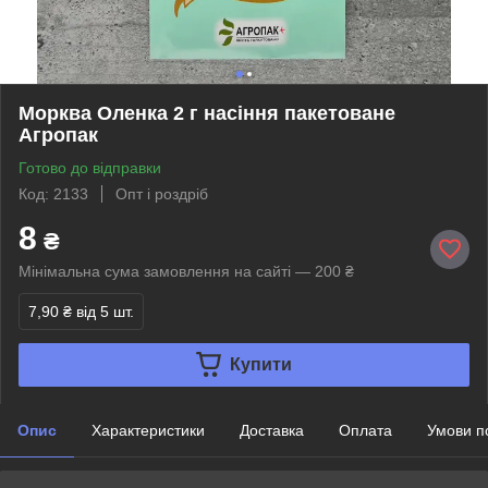
Морква Оленка 2 г насіння пакетоване
Агропак
Готово до відправки
Код: 2133
Опт і роздріб
8
₴
Мінімальна сума замовлення на сайті — 200 ₴
7,90 ₴
від 5 шт.
Купити
Опис
Характеристики
Доставка
Оплата
Умови п