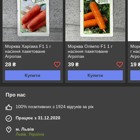
Морква Харізма F1 1 г
Морква Олімпо F1 1 г
Морк
насіння пакетоване
насіння пакетоване
г на
Агропак
Агропак
Агро
28
39
19
₴
₴
Купити
Купити
Про нас
100% позитивних з 1924 відгуків за рік
Працює з 31.12.2020
м. Львів
Львів, Україна