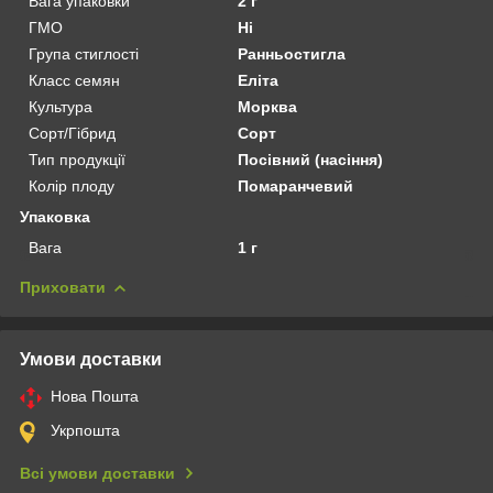
Вага упаковки
2 г
ГМО
Ні
Група стиглості
Ранньостигла
Класс семян
Еліта
Культура
Морква
Сорт/Гібрид
Сорт
Тип продукції
Посівний (насіння)
Колір плоду
Помаранчевий
Упаковка
Вага
1 г
Приховати
Умови доставки
Нова Пошта
Укрпошта
Всі умови доставки