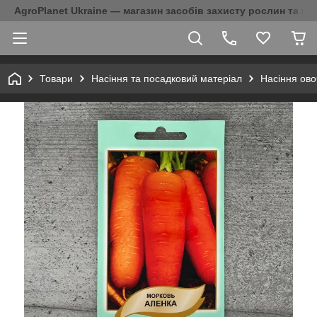
AgroPlanet Ukraine — магазин засобів захисту рослин та на
Товари
Насіння та посадковий матеріал
Насіння ово