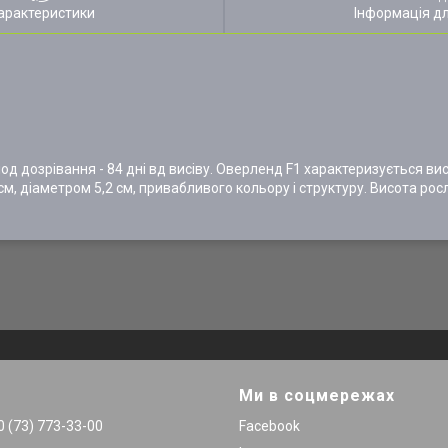
арактеристики
Інформація д
од дозрівання - 84 дні вд висіву. Оверленд F1 характеризується в
см, діаметром 5,2 см, привабливого кольору і структуру. Висота ро
Ми в соцмережах
 (73) 773-33-00
Facebook