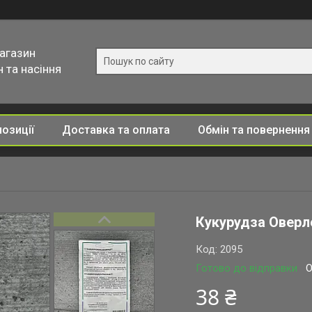
магазин
 та насіння
позиції
Доставка та оплата
Обмін та повернення
Кукурудза Оверле
Код:
2095
Готово до відправки
О
38 ₴