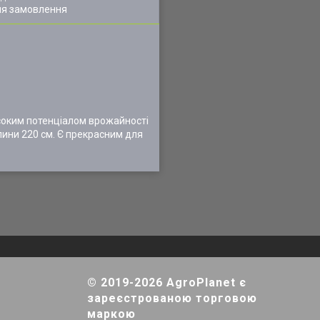
ля замовлення
исоким потенціалом врожайності
слини 220 см. Є прекрасним для
© 2019-2026 AgroPlanet є
зареєстрованою торговою
маркою