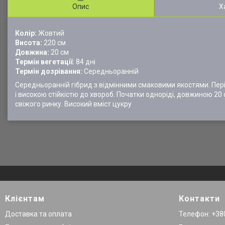
Опис
Х
Колір:
Жовтий
Висота:
220 см
Довжина:
20 см
Термін вегетації:
84 дні
Термін дозрівання:
Середньоранній
Середньоранній гібрид з відмінними смаковими якостями. Пері
і високою стійкістю до хвороб. Початки одноріді, довжиною 20 
свіжого ринку. Високий вміст цукру
Клієнтам
Контакти
Доставка та оплата
Телефон: +380