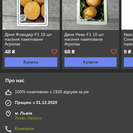
Диня Фландер F1 10 шт
Диня Нево F1 10 шт
Квас
насіння пакетоване
насіння пакетоване
Соне
Агропак
Агропак
паке
48
68
9
₴
₴
₴
Купити
Купити
Про нас
100% позитивних з 1926 відгуків за рік
Працює з 31.12.2020
м. Львів
Львів, Україна
Контакти