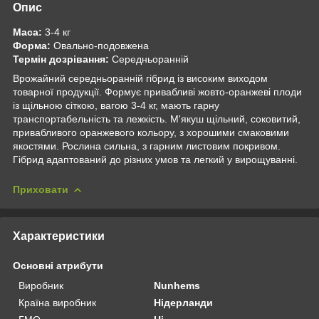
Опис
Маса:
3-4 кг
Форма:
Овально-подовжена
Термін дозрівання:
Середньоранній
Врожайний середньоранній гібрид із високим виходом
товарної продукції. Формує привабливі жовто-оранжеві плоди
із щільною сіткою, вагою 3-4 кг, мають гарну
транспортабельність та лежкість. М'якуш щільний, соковитий,
привабливого оранжевого кольору, з хорошими смаковими
якостями. Рослина сильна, з гарним листовим покривом.
Гібрид адаптований до різних умов та легкий у вирощуванні.
Приховати
Характеристики
Основні атрибути
Виробник
Nunhems
Країна виробник
Нідерланди