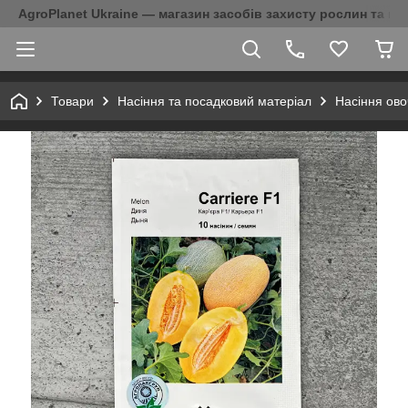
AgroPlanet Ukraine — магазин засобів захисту рослин та на
Товари
Насіння та посадковий матеріал
Насіння ово