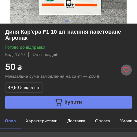
Диня Кар'єра F1 10 шт насіння пакетоване
Агропак
Готово до відправки
Код: 1770
Опт і роздріб
50
₴
Мінімальна сума замовлення на сайті — 200 ₴
49,50 ₴
від 5 шт.
Купити
Опис
Характеристики
Доставка
Оплата
Умови п