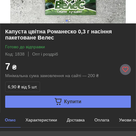
Капуста цвітна Романеско 0,3 г насіння
пакетоване Велес
Готово до відправки
Код: 1838
Опт і роздріб
7
₴
Мінімальна сума замовлення на сайті — 200 ₴
6,90 ₴
від 5 шт.
Купити
Опис
Характеристики
Доставка
Оплата
Умови п