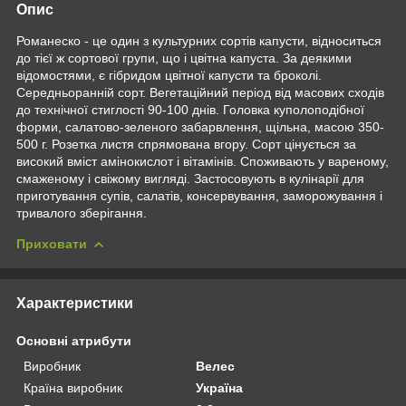
Опис
Романеско - це один з культурних сортів капусти, відноситься
до тієї ж сортової групи, що і цвітна капуста. За деякими
відомостями, є гібридом цвітної капусти та броколі.
Середньоранній сорт. Вегетаційний період від масових сходів
до технічної стиглості 90-100 днів. Головка куполоподібної
форми, салатово-зеленого забарвлення, щільна, масою 350-
500 г. Розетка листя спрямована вгору. Сорт цінується за
високий вміст амінокислот і вітамінів. Споживають у вареному,
смаженому і свіжому вигляді. Застосовують в кулінарії для
приготування супів, салатів, консервування, заморожування і
тривалого зберігання.
Приховати
Характеристики
Основні атрибути
Виробник
Велес
Країна виробник
Україна