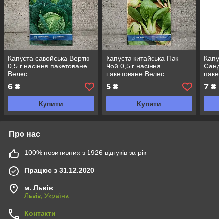
Капуста савойська Вертю
Капуста китайська Пак
Капу
0,5 г насіння пакетоване
Чой 0,5 г насіння
Санд
Велес
пакетоване Велес
паке
6
5
7
₴
₴
₴
Купити
Купити
Про нас
100% позитивних з 1926 відгуків за рік
Працює з 31.12.2020
м. Львів
Львів, Україна
Контакти