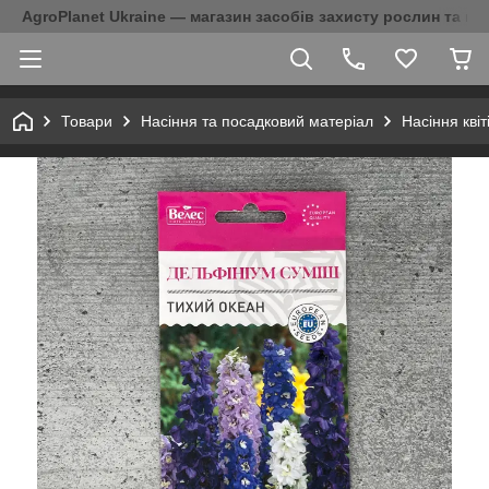
AgroPlanet Ukraine — магазин засобів захисту рослин та на
Товари
Насіння та посадковий матеріал
Насіння кві