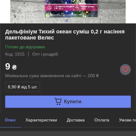
Дельфініум Тихий океан суміш 0,2 г насіння
пакетоване Велес
Готово до відправки
Код: 1915
Опт і роздріб
9
₴
Мінімальна сума замовлення на сайті — 200 ₴
8,90 ₴
від 5 шт.
Купити
Опис
Характеристики
Доставка
Оплата
Умови п