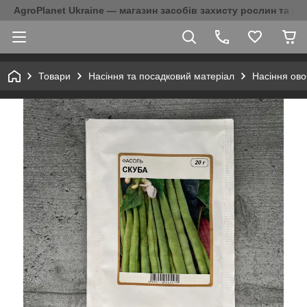
AgroPlanet Ukraine — магазин засобів захисту рослин та на
Товари
Насіння та посадковий матеріал
Насіння ово