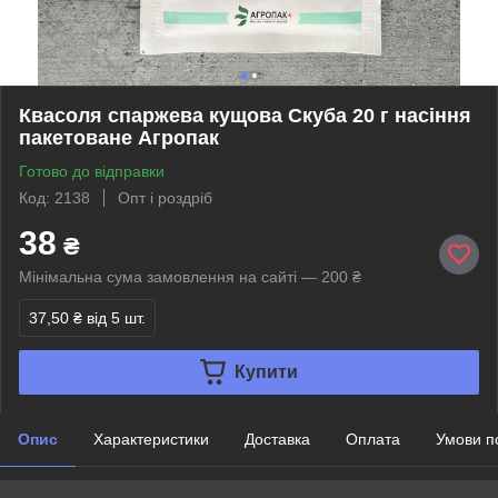
Квасоля спаржева кущова Скуба 20 г насіння
пакетоване Агропак
Готово до відправки
Код: 2138
Опт і роздріб
38
₴
Мінімальна сума замовлення на сайті — 200 ₴
37,50 ₴
від 5 шт.
Купити
Опис
Характеристики
Доставка
Оплата
Умови п