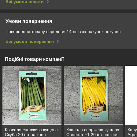
Всі умови оплати
Умови повернення
Повернення товару впродовж 14 днів за рахунок покупця
Всі умови повернення
Подібні товари компанії
Квасоля спаржева кущова
Квасоля спаржева кущова
Капу
Скуба 20 шт насіння
Сонеста F1 20 шт насіння
Агре