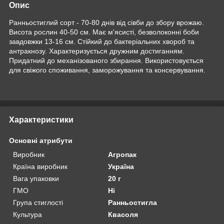
Опис
Ранньостиглий сорт - 70-80 днів від сівби до збору врожаю.
Висота рослин 40-50 см. Має м'ясисті, безволоконні боби
завдовжки 13-16 см. Стійкий до бактеріальних хвороб та
антракнозу. Характеризується дружним достиганням.
Придатний до механізованого збирання. Використовується
для свіжого споживання, заморожування та консервування.
Характеристики
Основні атрибути
Виробник
Агропак
Країна виробник
Україна
Вага упаковки
20 г
ГМО
Ні
Група стиглості
Ранньостигла
Культура
Квасоля