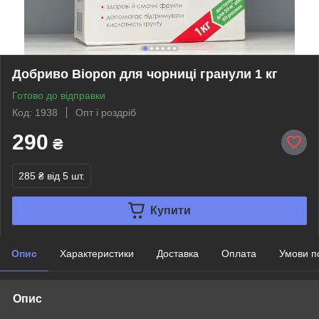
Добриво Biopon для чорниці гранули 1 кг
Готово до відправки
Код: 1938
Опт і роздріб
290
₴
285 ₴
від 5 шт.
Купити
Опис
Характеристики
Доставка
Оплата
Умови п
Опис