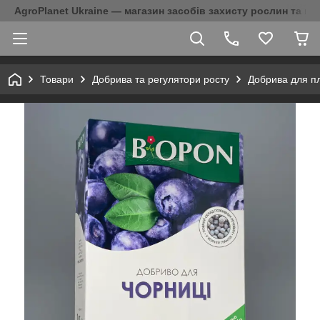
AgroPlanet Ukraine — магазин засобів захисту рослин та на
Товари
Добрива та регулятори росту
Добрива для пл