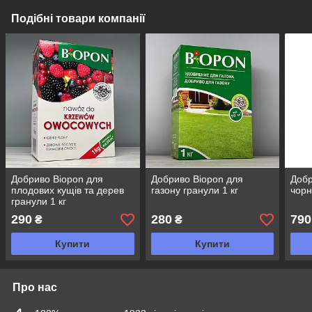
Подібні товари компанії
Добриво Biopon для
Добриво Biopon для
Добр
плодових кущів та дерев
газону гранули 1 кг
чорн
гранули 1 кг
290
280
790
₴
₴
Купити
Купити
Про нас