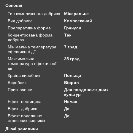
Основні
Тип комплексного добрива
Мінеральне
Вид добрива
Комплексний
Препаративна форма
Гранули
Концентрована форма
Так
добрива
Мінімальна температура
7 град.
ефективної дії
Максимальна
35 град.
температура ефективної
дії
Країна виробник
Польща
Виробник
Biopon
Призначення
Для плодово-ягідних
культур
Ефект пестицида
Немає
Ефект добрива
Да
Ефект подолання
Да
стресових чинників
Діючі речовини