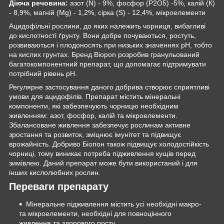
Діюча речовина:
азот (N) - 9%, фосфор (P
2
O
5
)
-5%, калій (К)
- 8,9%, магній (Mg) - 1,2%, сірка (S) - 12,4%, мікроелементи
Ацидофільні рослини, до яких належить чорниця, вибагливі
до кислотності ґрунту. Вони добре почуваються, ростуть,
розвиваються і плодоносять при низьких значеннях рН, тобто
на кислих грунтах. Бренд Biopon розробив гранульований
багатокомпонентний препарат, що допомагає підтримувати
потрібний рівень рН.
Регулярне застосування даного добрива створює сприятливі
умови для ацидофілів. Препарат містить мінеральні
компоненти, які забезпечують чорницю необхідним
живленням: азот, фосфор, калій та мікроелементи.
Збалансоване живлення забезпечує рослинам активне
зростання та розвиток, зміцнює імунітет та підвищує
врожайність. Добриво Біопон також підвищує холодостійкість
чорниці, тому виникає потреба підживлення кущів перед
зимівлею. Даний препарат може бути використаний і для
інших кислолюбних рослин.
Переваги препарату
Мінеральне підживлення містить усі необхідні макро-
та мікроелементи, необхідні для повноцінного
живлення та здорового росту