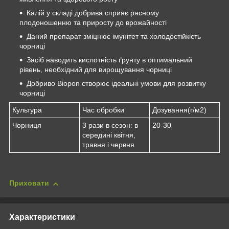
Калій у складі добрива сприяє рясному
плодоношенню та приросту до врожайності
Даний препарат зміцнює імунітет та холодостійкість
чорниці
Засіб наводить кислотність ґрунту в оптимальний
рівень, необхідний для вирощування чорниці
Добриво Biopon створює ідеальні умови для розвитку
чорниці
Культура
Час обробки
Дозування(г/м2)
Чорниця
3 рази в сезон: в
20-30
середині квітня,
травня і червня
Приховати
Характеристики