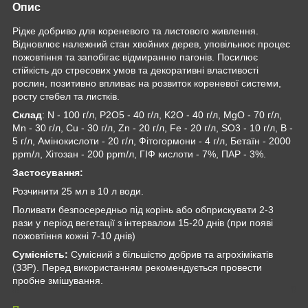
Опис
Рідке добриво для кореневого та листового живлення.
Відновлює належний стан хвойних дерев, уповільнює процес
пожовтіння та запобігає відмиранню пагонів. Посилює
стійкість до стресових умов та декоративні властивості
рослин, позитивно впливає на розвиток кореневої системи,
росту стебел та листків.
Склад
: N - 100 г/л, P2O5 - 40 г/л, K2O - 40 г/л, MgO - 70 г/л,
Mn - 30 г/л, Cu - 30 г/л, Zn - 20 г/л, Fe - 20 г/л, SO3 - 10 г/л, B -
5 г/л, Амінокислоти - 20 г/л, Фітогормони - 4 г/л, Бетаїн - 2000
ррm/л, Хітозан - 200 ррm/л, ГІФ кислоти - 7%, ПАР - 3%.
Застосування:
Розчинити 25 мл в 10 л води.
Поливати безпосередньо під корінь або обприскувати 2-3
рази у період вегетації з інтервалом 15-20 днів (при появі
пожовтіння кожні 7-10 днів)
Сумісність:
Сумісний з більшістю добрив та агрохімікатів
(ЗЗР). Перед використанням рекомендується провести
пробне змішування.