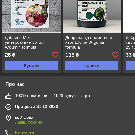
Добриво Мікс
Добриво від пожовтіння
Добр
універсальне 25 мл
хвої 100 мл Argumin
та л
Argumin formula
formula
25 г
26
115
33
₴
₴
Купити
Купити
Про нас
100% позитивних з 1926 відгуків за рік
Працює з 31.12.2020
м. Львів
Львів, Україна
Контакти