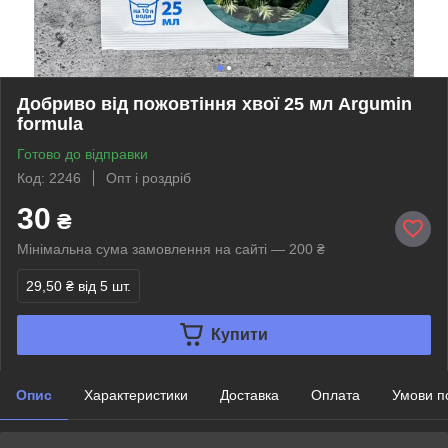
Добриво від пожовтіння хвої 25 мл Argumin
formula
Готово до відправки
Код: 2246
Опт і роздріб
30
₴
Мінімальна сума замовлення на сайті — 200 ₴
29,50 ₴
від 5 шт.
Купити
Опис
Характеристики
Доставка
Оплата
Умови п