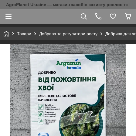
AgroPlanet Ukraine — магазин засобів захисту рослин та на
Товари
Добрива та регулятори росту
Добрива для хв