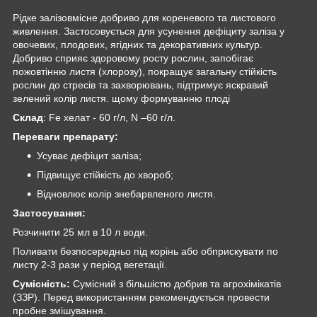
Рідке залізовмісне добриво для кореневого та листового
живлення. Застосовується для усунення дефіциту заліза у
овочевих, плодових, ягідних та декоративних культур.
Добриво сприяє здоровому росту рослин, запобігає
пожовтінню листя (хлорозу), покращує загальну стійкість
рослин до стресів та захворювань, підтримує яскравий
зелений колір листя. щому формуванню плоді
Склад
: Fе хелат - 60 г/л, N –60 г/л.
Переваги препарату:
Усуває дефіцит заліза;
Підвищує стійкість до хвороб;
Відновлює колір знебарвленого листя.
Застосування:
Розчинити 25 мл в 10 л води.
Поливати безпосередньо під корінь або обприскувати по
листу 2-3 рази у період вегетації.
Сумісність:
Сумісний з більшістю добрив та агрохімікатів
(ЗЗР). Перед використанням рекомендується провести
пробне змішування.