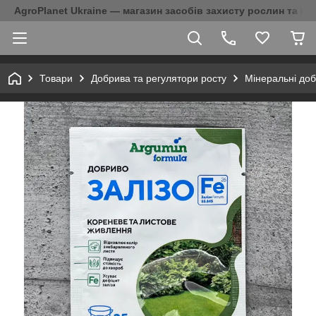
AgroPlanet Ukraine — магазин засобів захисту рослин та на
Товари
Добрива та регулятори росту
Мінеральні до