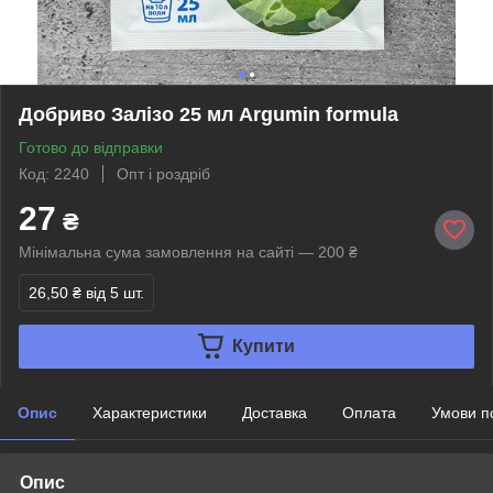
Добриво Залізо 25 мл Argumin formula
Готово до відправки
Код: 2240
Опт і роздріб
27
₴
Мінімальна сума замовлення на сайті — 200 ₴
26,50 ₴
від 5 шт.
Купити
Опис
Характеристики
Доставка
Оплата
Умови п
Опис