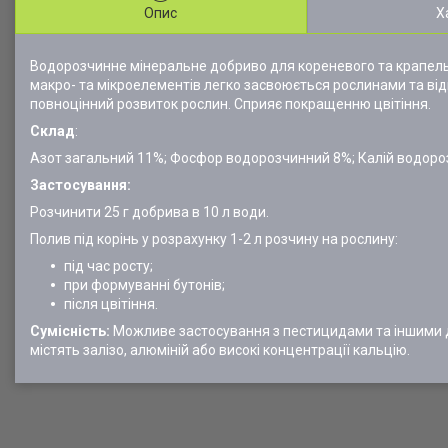
Опис
Х
Водорозчинне мінеральне добриво для кореневого та крапель
макро- та мікроелементів легко засвоюється рослинами та відп
повноцінний розвиток рослин. Сприяє покращенню цвітіння.
Склад
:
Азот загальний 11%; Фосфор водорозчинний 8%; Калій водоро
Застосування:
Розчинити 25 г добрива в 10 л води.
Полив під корінь у розрахунку 1-2 л розчину на рослину:
під час росту;
при формуванні бутонів;
після цвітіння.
Сумісність:
Можливе застосування з пестицидами та іншими до
містять залізо, алюміній або високі концентрації кальцію.