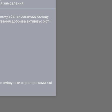
ля замовлення
воєму збалансованому складу
вання добрива активізує ріст і
 змішувати з препаратами, які