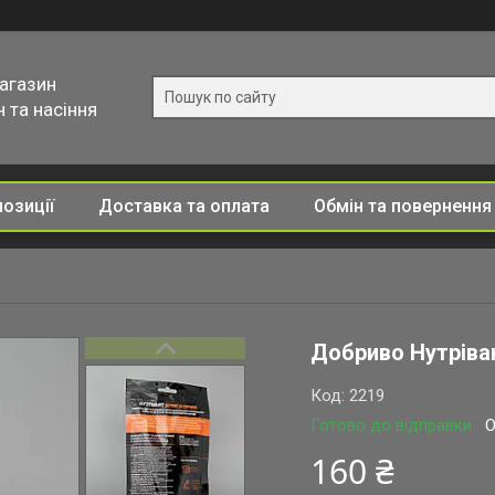
магазин
 та насіння
позиції
Доставка та оплата
Обмін та повернення
Добриво Нутрівант
Код:
2219
Готово до відправки
О
160 ₴