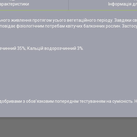
арактеристики
Інформація д
ного живлення протягом усього вегетаційного періоду. Завдяки с
овідає фізіологічним потребам квітучих балконних рослин. Застосу
зчинний 35%; Кальцій водорозчинний 3%.
бривами з обов’язковим попереднім тестуванням на сумісність. Не